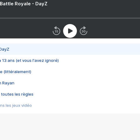
 Battle Royale - DayZ
 DayZ
 a 13 ans (et vous l'avez ignoré)
e (littéralement)
im Rayan
 toutes les règles
s les jeux vidéo
us choquant de Rockstar ? - Le scandale BULLY
e plus moche de Steam
du RÊVE tourne au CAUCHEMAR