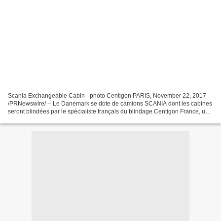
Scania Exchangeable Cabin - photo Centigon PARIS, November 22, 2017
/PRNewswire/ -- Le Danemark se dote de camions SCANIA dont les cabines
seront blindées par le spécialiste français du blindage Centigon France, une
filiale du groupe Centigon Security,...