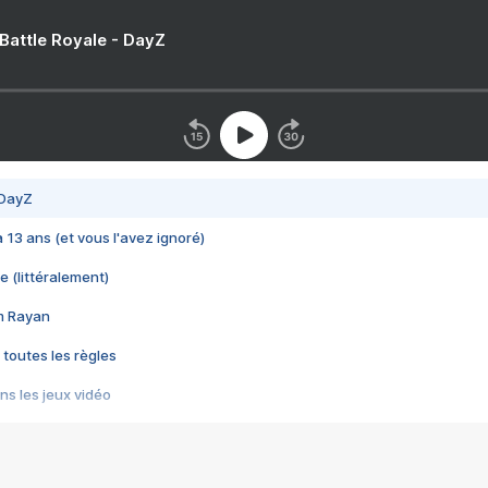
 Battle Royale - DayZ
 DayZ
 a 13 ans (et vous l'avez ignoré)
e (littéralement)
im Rayan
 toutes les règles
s les jeux vidéo
us choquant de Rockstar ? - Le scandale BULLY
e plus moche de Steam