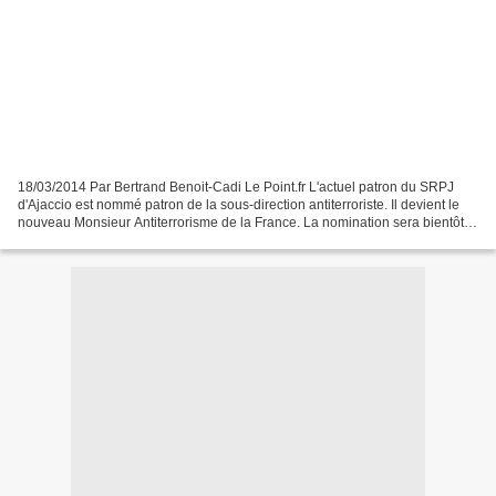
18/03/2014 Par Bertrand Benoit-Cadi Le Point.fr L'actuel patron du SRPJ
d'Ajaccio est nommé patron de la sous-direction antiterroriste. Il devient le
nouveau Monsieur Antiterrorisme de la France. La nomination sera bientôt
officielle : le commissaire...