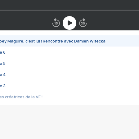
bey Maguire, c'est lui ! Rencontre avec Damien Witecka
e 6
e 5
e 4
e 3
s créatrices de la VF !
e 2
e 1
e Mektoub My Love arrive enfin ! Rencontre avec Shaïn Boumedine et Sal