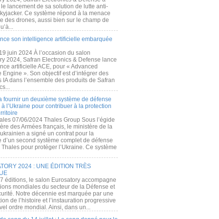
e lancement de sa solution de lutte anti-
kyjacker. Ce système répond à la menace
te des drones, aussi bien sur le champ de
u’à...
nce son intelligence artificielle embarquée
 19 juin 2024 À l’occasion du salon
ry 2024, Safran Electronics & Defense lance
gence artificielle ACE, pour « Advanced
 Engine ». Son objectif est d’intégrer des
s IA dans l’ensemble des produits de Safran
cs...
a fournir un deuxième système de défense
à l’Ukraine pour contribuer à la protection
rritoire
ales 07/06/2024 Thales Group Sous l’égide
ère des Armées français, le ministère de la
ukrainien a signé un contrat pour la
re d’un second système complet de défense
 Thales pour protéger l’Ukraine. Ce système
ORY 2024 : UNE ÉDITION TRÈS
UE
7 éditions, le salon Eurosatory accompagne
tions mondiales du secteur de la Défense et
curité. Notre décennie est marquée par une
ion de l’histoire et l’instauration progressive
el ordre mondial. Ainsi, dans un...