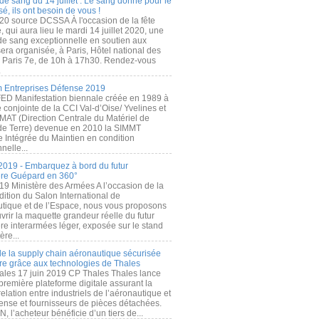
de sang du 14 juillet : Le sang donné pour le
é, ils ont besoin de vous !
20 source DCSSA À l'occasion de la fête
, qui aura lieu le mardi 14 juillet 2020, une
 de sang exceptionnelle en soutien aux
era organisée, à Paris, Hôtel national des
s Paris 7e, de 10h à 17h30. Rendez-vous
.
 Entreprises Défense 2019
FED Manifestation biennale créée en 1989 à
ive conjointe de la CCI Val-d’Oise/ Yvelines et
MAT (Direction Centrale du Matériel de
de Terre) devenue en 2010 la SIMMT
e Intégrée du Maintien en condition
nelle...
2019 - Embarquez à bord du futur
ère Guépard en 360°
19 Ministère des Armées A l’occasion de la
ition du Salon International de
utique et de l’Espace, nous vous proposons
rir la maquette grandeur réelle du futur
ère interarmées léger, exposée sur le stand
ère...
 de la supply chain aéronautique sécurisée
re grâce aux technologies de Thales
ales 17 juin 2019 CP Thales Thales lance
première plateforme digitale assurant la
elation entre industriels de l’aéronautique et
fense et fournisseurs de pièces détachées.
, l’acheteur bénéficie d’un tiers de...