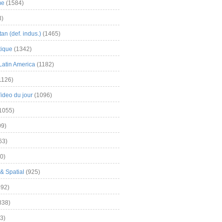
me
(1584)
3)
an (def. indus.)
(1465)
tique
(1342)
Latin America
(1182)
1126)
Video du jour
(1096)
1055)
9)
63)
0)
& Spatial
(925)
92)
838)
3)