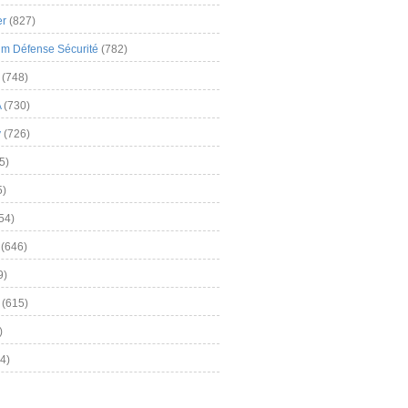
er
(827)
m Défense Sécurité
(782)
(748)
A
(730)
y
(726)
5)
5)
54)
(646)
9)
(615)
)
4)