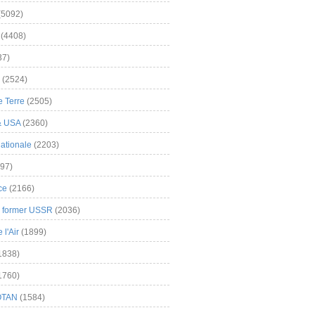
(5092)
(4408)
37)
(2524)
 Terre
(2505)
& USA
(2360)
ationale
(2203)
97)
ce
(2166)
& former USSR
(2036)
l'Air
(1899)
1838)
1760)
OTAN
(1584)