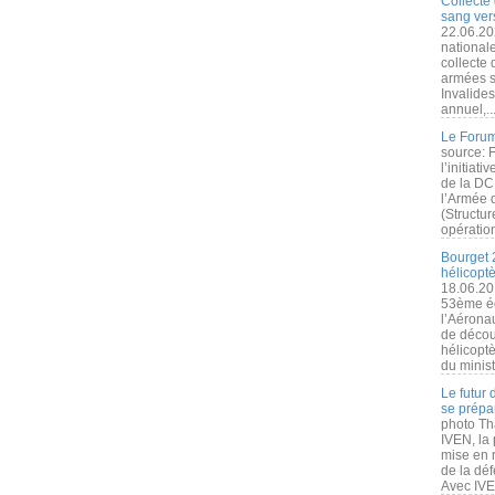
Collecte 
sang vers
22.06.20
nationale
collecte
armées s
Invalide
annuel,..
Le Forum
source: 
l’initiat
de la DC
l’Armée 
(Structur
opération
Bourget 
hélicopt
18.06.20
53ème éd
l’Aérona
de découv
hélicopt
du minist
Le futur
se prépa
photo Th
IVEN, la 
mise en r
de la dé
Avec IVEN