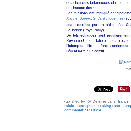
détachements britanniques et italiens po
de chacune des nations.
Les missions ont impliqué principalemen
Marine
,
Super-Étendard modernisé
) et
tous contrôlés par un hélicoptère S
Squadron (Royal Navy).
De tels échanges sont régulièrement
Royaume-Uni et l’Italie et des protocoles
l’interopérabilité des forces aériennes
l’éventualité d’un conflit.
Phot
Published by RP Defense
dans
france
rafale
eurofighter
seaking asac
euro
commenter cet article
…