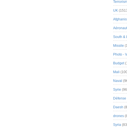
Terroris
UK
(151
Afghanist
Aéronau
South & 
Missile
(
Photo - 
Budget
(
Mali
(100
Naval
(9
Syrie
(96
Défense 
Daesh
(8
drones
(
Syria
(83