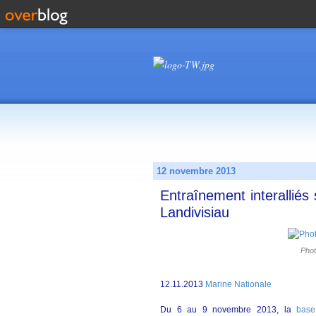
12 novembre 2013
Entraînement interalliés
Landivisiau
Phot
12.11.2013
Marine Nationale
Du 6 au 9 novembre 2013, la
base