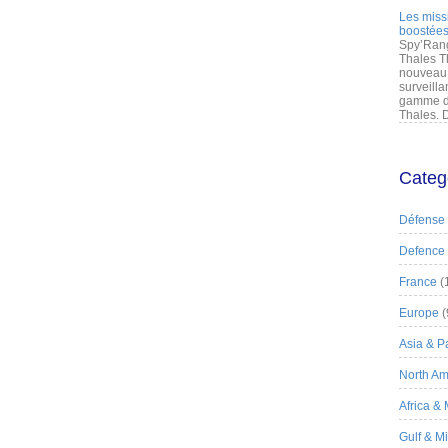
Les miss
boostées
Spy’Rang
Thales T
nouveau 
surveilla
gamme de
Thales. D
Categ
Défense
Defence
France
(
Europe
(
Asia & Pa
North Am
Africa &
Gulf & M