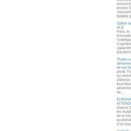
annoncé l
drones S
croissan
bataille q
Safran la
ACE
Paris, le
Eurosato
l’intelli
Cognitive
capacité
Electroni
Thales v
aérienne 
de son te
photo Th
du minist
Défense 
fournitu
aérienne
de...
EUROSAT
ATTEND
Depuis 2
les muta
de la Sé
accélérat
d’un nouv