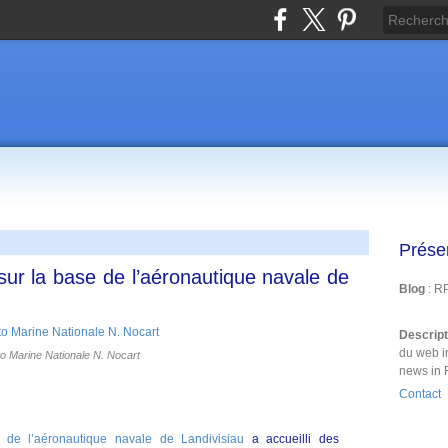
Prése
 sur la base de l’aéronautique navale de
Blog
: R
Descrip
du web i
o Marine Nationale N. Nocart
news in 
Contact
 de l’aéronautique navale de Landivisiau
a accueilli des