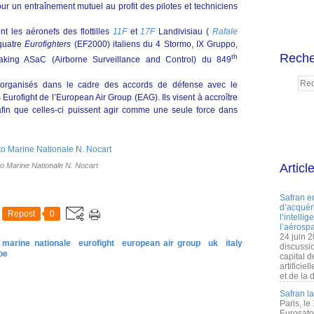
ur un entraînement mutuel au profit des pilotes et techniciens
t les aéronefs des flottilles
11F
et
17F
Landivisiau (
Rafale
 quatre
Eurofighters
(EF2000) italiens du 4 Stormo, IX Gruppo,
Reche
th
eaking ASaC (Airborne Surveillance and Control) du 849
 organisés dans le cadre des accords de défense avec le
 Eurofight de l’European Air Group (EAG). Ils visent à accroître
 afin que celles-ci puissent agir comme une seule force dans
o Marine Nationale N. Nocart
Articl
Safran e
d’acquéri
Repost
0
l’intelli
l’aérospa
24 juin 
marine nationale
eurofight
european air group
uk
italy
discussi
pe
capital d
artificie
et de la 
Safran l
Paris, le
Eurosato