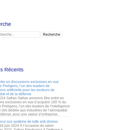
rche
es Récents
ntre en discussions exclusives en vue
r Preligens, l’un des leaders de
gence artificielle pour les secteurs de
tial et de la défense
2024 Safran Safran annonce être entré en
ons exclusives en vue d’acquérir 100 % du
e Preligens, l’un des leaders de l’intelligence
lle (IA) dédiée aux industries de l’aérospatial
défense, pour une valeur d’entreprise...
ance son système de lutte anti-drones
 18 juin 2024 À l’occasion du salon
ry 2024, Safran Electronics & Defense a