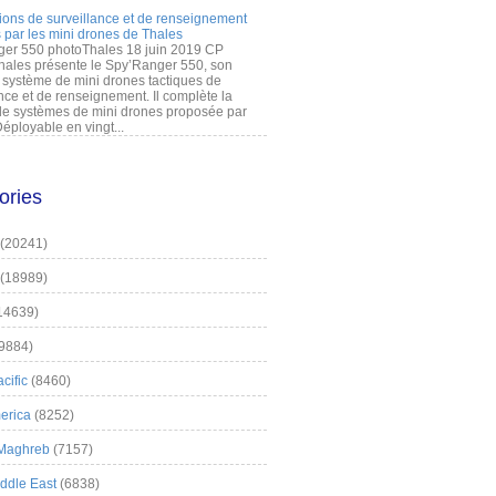
ions de surveillance et de renseignement
 par les mini drones de Thales
er 550 photoThales 18 juin 2019 CP
hales présente le Spy’Ranger 550, son
système de mini drones tactiques de
nce et de renseignement. Il complète la
 systèmes de mini drones proposée par
éployable en vingt...
ories
(20241)
(18989)
14639)
9884)
cific
(8460)
erica
(8252)
 Maghreb
(7157)
iddle East
(6838)