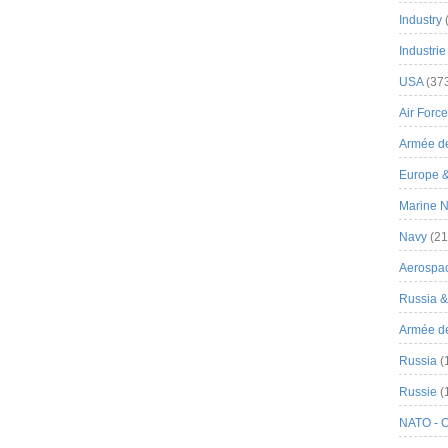
Industry
Industrie
USA
(37
Air Force
Armée de
Europe 
Marine N
Navy
(21
Aerospa
Russia 
Armée de 
Russia
(
Russie
(
NATO - 