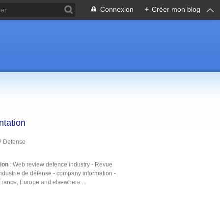
Connexion
+
Créer mon blog
ntation
P Defense
tion
: Web review defence industry - Revue
ndustrie de défense - company information -
France, Europe and elsewhere ...