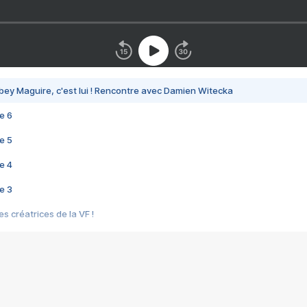
bey Maguire, c'est lui ! Rencontre avec Damien Witecka
e 6
e 5
e 4
e 3
s créatrices de la VF !
e 2
e 1
e Mektoub My Love arrive enfin ! Rencontre avec Shaïn Boumedine et Sal