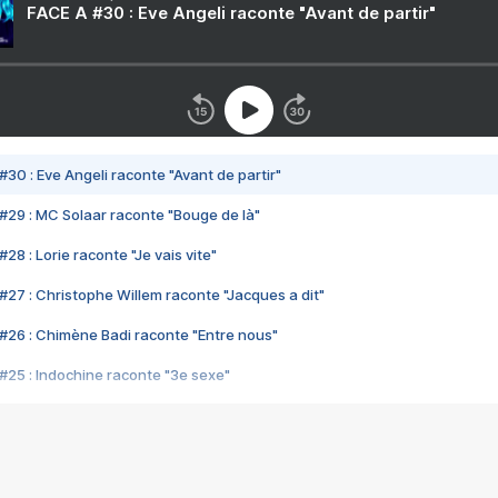
FACE A #30 : Eve Angeli raconte "Avant de partir"
#30 : Eve Angeli raconte "Avant de partir"
#29 : MC Solaar raconte "Bouge de là"
28 : Lorie raconte "Je vais vite"
#27 : Christophe Willem raconte "Jacques a dit"
#26 : Chimène Badi raconte "Entre nous"
#25 : Indochine raconte "3e sexe"
#24 : Zaho raconte "C'est chelou"
#23 : Patrick Bruel raconte "Au café des délices"
#22 : Kyo raconte "Le chemin"