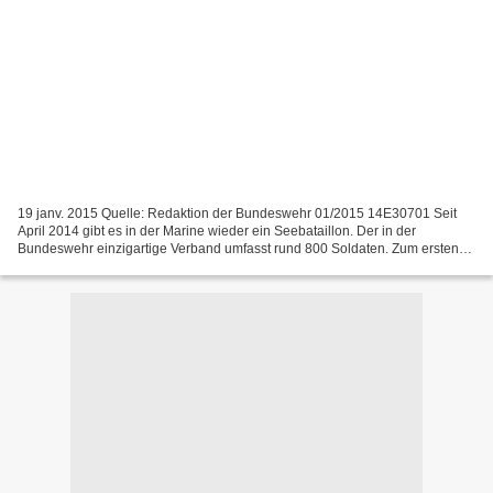
19 janv. 2015 Quelle: Redaktion der Bundeswehr 01/2015 14E30701 Seit
April 2014 gibt es in der Marine wieder ein Seebataillon. Der in der
Bundeswehr einzigartige Verband umfasst rund 800 Soldaten. Zum ersten
Mal haben in Eckernförde alle Einheiten des...