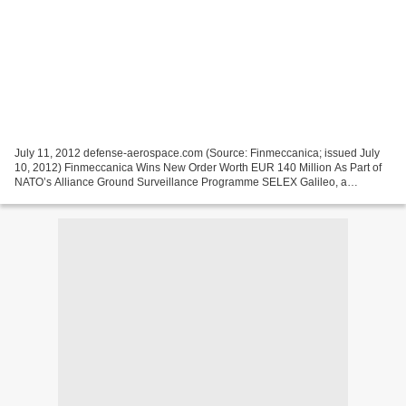
July 11, 2012 defense-aerospace.com (Source: Finmeccanica; issued July
10, 2012) Finmeccanica Wins New Order Worth EUR 140 Million As Part of
NATO’s Alliance Ground Surveillance Programme SELEX Galileo, a
Finmeccanica company, has been awarded a contract...