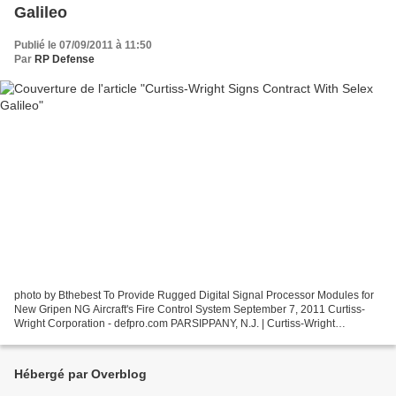
Galileo
Publié le 07/09/2011 à 11:50
Par
RP Defense
photo by Bthebest To Provide Rugged Digital Signal Processor Modules for
New Gripen NG Aircraft's Fire Control System September 7, 2011 Curtiss-
Wright Corporation - defpro.com PARSIPPANY, N.J. | Curtiss-Wright
Corporation announced Sept. 6 that it has...
Hébergé par Overblog