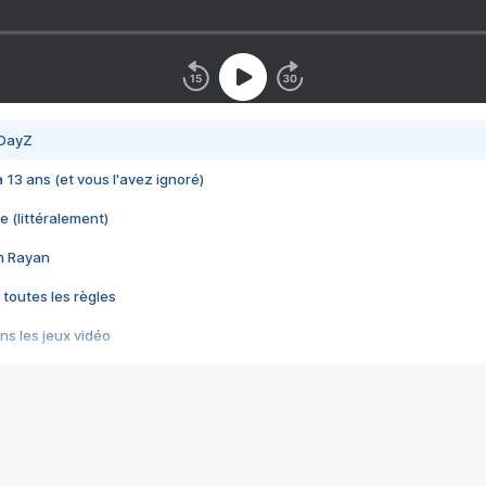
 DayZ
 a 13 ans (et vous l'avez ignoré)
e (littéralement)
im Rayan
 toutes les règles
s les jeux vidéo
us choquant de Rockstar ? - Le scandale BULLY
e plus moche de Steam
du RÊVE tourne au CAUCHEMAR