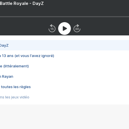
 Battle Royale - DayZ
 DayZ
 a 13 ans (et vous l'avez ignoré)
e (littéralement)
im Rayan
 toutes les règles
s les jeux vidéo
us choquant de Rockstar ? - Le scandale BULLY
e plus moche de Steam
du RÊVE tourne au CAUCHEMAR