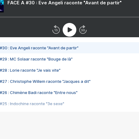
FACE A #30 : Eve Angeli raconte "Avant de partir"
#30 : Eve Angeli raconte "Avant de partir"
#29 : MC Solaar raconte "Bouge de là"
28 : Lorie raconte "Je vais vite"
#27 : Christophe Willem raconte "Jacques a dit"
#26 : Chimène Badi raconte "Entre nous"
#25 : Indochine raconte "3e sexe"
#24 : Zaho raconte "C'est chelou"
#23 : Patrick Bruel raconte "Au café des délices"
#22 : Kyo raconte "Le chemin"