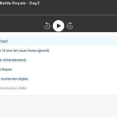
 Battle Royale - DayZ
 DayZ
 a 13 ans (et vous l'avez ignoré)
e (littéralement)
im Rayan
 toutes les règles
s les jeux vidéo
us choquant de Rockstar ? - Le scandale BULLY
e plus moche de Steam
du RÊVE tourne au CAUCHEMAR