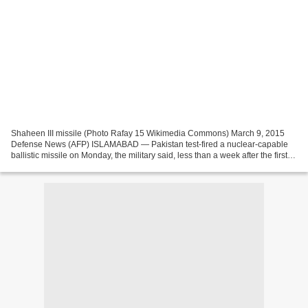
Shaheen III missile (Photo Rafay 15 Wikimedia Commons) March 9, 2015
Defense News (AFP) ISLAMABAD — Pakistan test-fired a nuclear-capable
ballistic missile on Monday, the military said, less than a week after the first
high-level talks with arch-rivals...