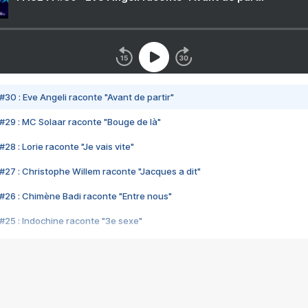
#30 : Eve Angeli raconte "Avant de partir"
#29 : MC Solaar raconte "Bouge de là"
28 : Lorie raconte "Je vais vite"
#27 : Christophe Willem raconte "Jacques a dit"
#26 : Chimène Badi raconte "Entre nous"
#25 : Indochine raconte "3e sexe"
#24 : Zaho raconte "C'est chelou"
#23 : Patrick Bruel raconte "Au café des délices"
#22 : Kyo raconte "Le chemin"