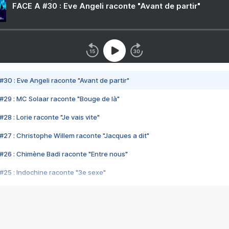
FACE A #30 : Eve Angeli raconte "Avant de partir"
#30 : Eve Angeli raconte "Avant de partir"
#29 : MC Solaar raconte "Bouge de là"
28 : Lorie raconte "Je vais vite"
#27 : Christophe Willem raconte "Jacques a dit"
#26 : Chimène Badi raconte "Entre nous"
#25 : Indochine raconte "3e sexe"
#24 : Zaho raconte "C'est chelou"
#23 : Patrick Bruel raconte "Au café des délices"
#22 : Kyo raconte "Le chemin"