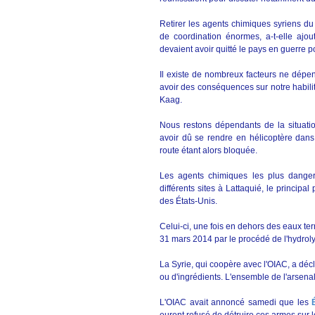
Retirer les agents chimiques syriens du 
de coordination énormes, a-t-elle ajo
devaient avoir quitté le pays en guerre 
Il existe de nombreux facteurs ne dépen
avoir des conséquences sur notre habilit
Kaag.
Nous restons dépendants de la situatio
avoir dû se rendre en hélicoptère dans 
route étant alors bloquée.
Les agents chimiques les plus dangere
différents sites à Lattaquié, le principa
des États-Unis.
Celui-ci, une fois en dehors des eaux terr
31 mars 2014 par le procédé de l'hydrol
La Syrie, qui coopère avec l'OIAC, a dé
ou d'ingrédients. L'ensemble de l'arsenal
L'OIAC avait annoncé samedi que les