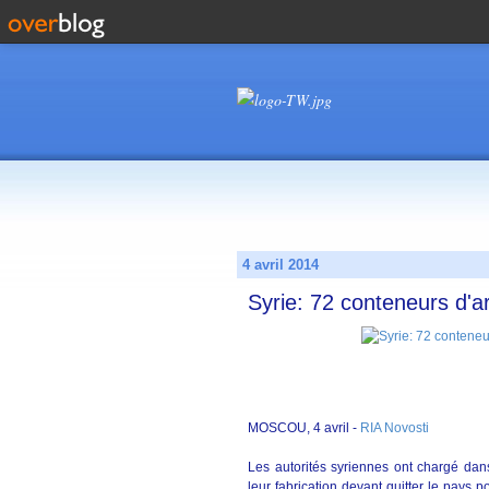
4 avril 2014
Syrie: 72 conteneurs d'a
MOSCOU, 4 avril -
RIA Novosti
Les autorités syriennes ont chargé da
leur fabrication devant quitter le pays 