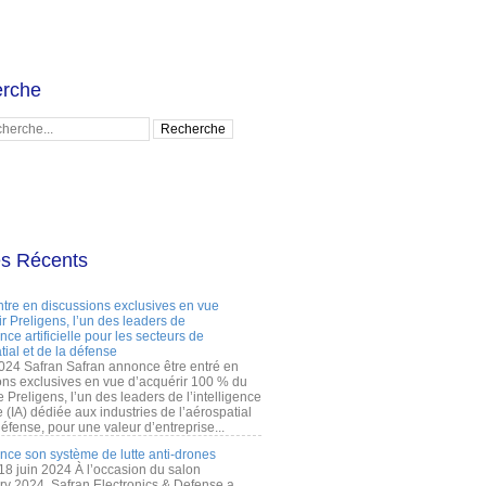
rche
es Récents
ntre en discussions exclusives en vue
r Preligens, l’un des leaders de
gence artificielle pour les secteurs de
tial et de la défense
2024 Safran Safran annonce être entré en
ons exclusives en vue d’acquérir 100 % du
e Preligens, l’un des leaders de l’intelligence
lle (IA) dédiée aux industries de l’aérospatial
défense, pour une valeur d’entreprise...
ance son système de lutte anti-drones
 18 juin 2024 À l’occasion du salon
ry 2024, Safran Electronics & Defense a