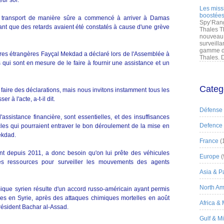
eur sol.
Les miss
boostées
e transport de manière sûre a commencé à arriver à Damas
Spy’Rang
nant que des retards avaient été constatés à cause d'une grève
Thales T
nouveau 
surveilla
gamme de
faires étrangères Fayçal Mekdad a déclaré lors de l'Assemblée à
Thales. D
 qui sont en mesure de le faire à fournir une assistance et un
Categ
 faire des déclarations, mais nous invitons instamment tous les
r à l'acte, a-t-il dit.
Défense
assistance financière, sont essentielles, et des insuffisances
Defence
les qui pourraient entraver le bon déroulement de la mise en
ekdad.
France
(
ant depuis 2011, a donc besoin qu'on lui prête des véhicules
Europe
(
es ressources pour surveiller les mouvements des agents
Asia & Pa
North Am
mique syrien résulte d'un accord russo-américain ayant permis
ines en Syrie, après des attaques chimiques mortelles en août
Africa &
résident Bachar al-Assad.
Gulf & M