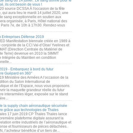
de sang du 14 juillet : Le sang donné pour le
é, ils ont besoin de vous !
20 source DCSSA À l'occasion de la fête
, qui aura lieu le mardi 14 juillet 2020, une
 de sang exceptionnelle en soutien aux
era organisée, à Paris, Hôtel national des
s Paris 7e, de 10h à 17h30. Rendez-vous
.
 Entreprises Défense 2019
FED Manifestation biennale créée en 1989 à
ive conjointe de la CCI Val-d’Oise/ Yvelines et
MAT (Direction Centrale du Matériel de
de Terre) devenue en 2010 la SIMMT
e Intégrée du Maintien en condition
nelle...
2019 - Embarquez à bord du futur
ère Guépard en 360°
19 Ministère des Armées A l’occasion de la
ition du Salon International de
utique et de l’Espace, nous vous proposons
rir la maquette grandeur réelle du futur
ère interarmées léger, exposée sur le stand
ère...
 de la supply chain aéronautique sécurisée
re grâce aux technologies de Thales
ales 17 juin 2019 CP Thales Thales lance
première plateforme digitale assurant la
elation entre industriels de l’aéronautique et
fense et fournisseurs de pièces détachées.
, l’acheteur bénéficie d’un tiers de...