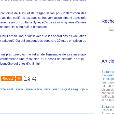
onjointe de l'Onu et de l'Organisation pour l'interdiction des
vec des matières toxiques se trouvent actuellement dans trois
Reche
nteneurs auront quitté la Syrie, 90% des stocks syriens d'armes
 détruits, a indiqué la diplomate.
 l'Onu Farhan Haq a fait savoir que les opérations d'évacuation
de Lattaquié étaient suspendues depuis le 20 mars en raison de
AC un plan prévoyant le retrait de l'ensemble de ses arsenaux
onformément à une résolution du Conseil de sécurité de l'Onu,
Articl
nt être détruites d'ici fin juin.
Safran e
d’acquéri
Repost
0
l’intelli
l’aérospa
24 juin 
ddle east
syria
syrie
cbrn
nrbc
oiac
sigrid kaag
opcw
discussi
capital d
artificie
et de la 
Safran l
Paris, le
Eurosato