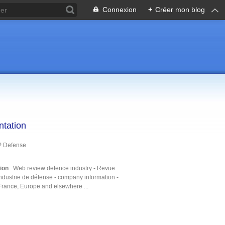
Connexion
+
Créer mon blog
ntation
P Defense
tion
: Web review defence industry - Revue
ndustrie de défense - company information -
France, Europe and elsewhere ...