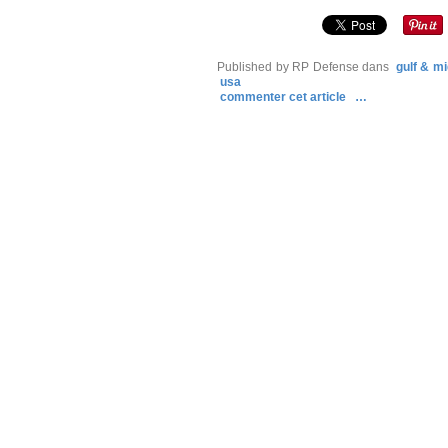
Published by RP Defense
dans
gulf & mi
usa
commenter cet article
…