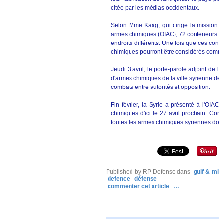
citée par les médias occidentaux.
Selon Mme Kaag, qui dirige la mission c
armes chimiques (OIAC), 72 conteneurs a
endroits différents. Une fois que ces co
chimiques pourront être considérés comme
Jeudi 3 avril, le porte-parole adjoint de
d'armes chimiques de la ville syrienne 
combats entre autorités et opposition.
Fin février, la Syrie a présenté à l'OI
chimiques d'ici le 27 avril prochain. C
toutes les armes chimiques syriennes doive
Published by RP Defense
dans
gulf & mi
defence
défense
commenter cet article
…