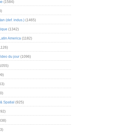
me
(1584)
3)
an (def. indus.)
(1465)
tique
(1342)
Latin America
(1182)
1126)
Video du jour
(1096)
1055)
9)
63)
0)
& Spatial
(925)
92)
838)
3)