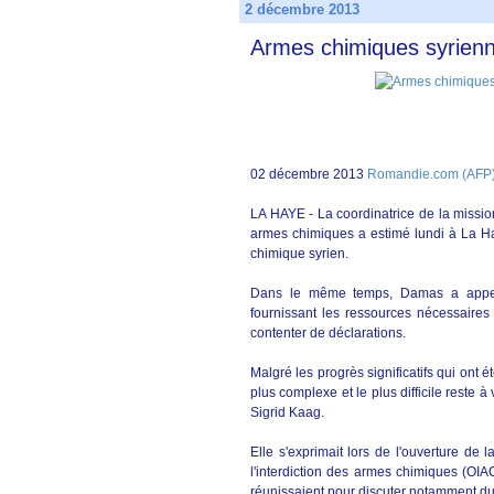
2 décembre 2013
Armes chimiques syrienne
02 décembre 2013
Romandie.com (AFP
LA HAYE - La coordinatrice de la mission 
armes chimiques a estimé lundi à La Hay
chimique syrien.
Dans le même temps, Damas a appelé 
fournissant les ressources nécessaires 
contenter de déclarations.
Malgré les progrès significatifs qui ont é
plus complexe et le plus difficile reste à
Sigrid Kaag.
Elle s'exprimait lors de l'ouverture de 
l'interdiction des armes chimiques (OIA
réunissaient pour discuter notamment du 