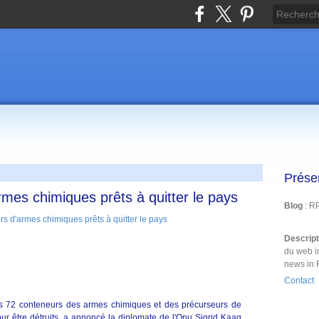
Prése
rmes chimiques prêts à quitter le pays
Blog
: R
Descrip
du web i
news in 
Contact
ns 72 conteneurs des armes chimiques et des précurseurs de
pour être détruits, a annoncé la diplomate de l'Onu Sigrid Kaag