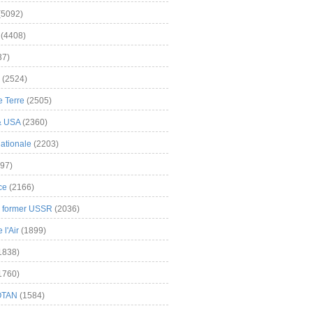
(5092)
(4408)
37)
(2524)
 Terre
(2505)
& USA
(2360)
ationale
(2203)
97)
ce
(2166)
& former USSR
(2036)
l'Air
(1899)
1838)
1760)
OTAN
(1584)