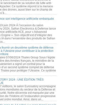
e lancement de sa solution de lutte anti-
kyjacker. Ce système répond à la menace
te des drones, aussi bien sur le champ de
u’à...
nce son intelligence artificielle embarquée
 19 juin 2024 À l’occasion du salon
ry 2024, Safran Electronics & Defense lance
gence artificielle ACE, pour « Advanced
 Engine ». Son objectif est d’intégrer des
s IA dans l’ensemble des produits de Safran
cs...
a fournir un deuxième système de défense
à l’Ukraine pour contribuer à la protection
rritoire
ales 07/06/2024 Thales Group Sous l’égide
ère des Armées français, le ministère de la
ukrainien a signé un contrat pour la
re d’un second système complet de défense
 Thales pour protéger l’Ukraine. Ce système
ORY 2024 : UNE ÉDITION TRÈS
UE
7 éditions, le salon Eurosatory accompagne
tions mondiales du secteur de la Défense et
curité. Notre décennie est marquée par une
ion de l’histoire et l’instauration progressive
el ordre mondial. Ainsi, dans un...