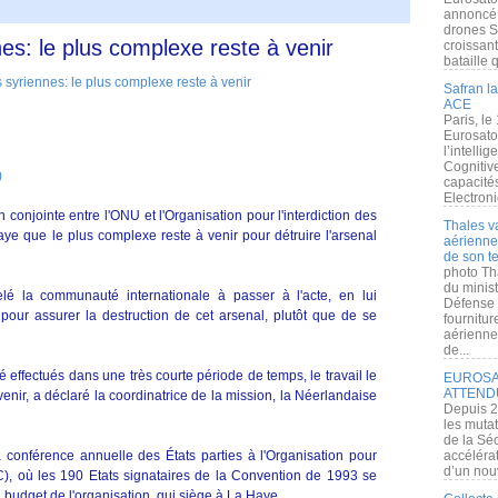
annoncé l
drones S
s: le plus complexe reste à venir
croissan
bataille q
Safran la
ACE
Paris, le
Eurosato
l’intelli
Cognitive
)
capacité
Electroni
conjointe entre l'ONU et l'Organisation pour l'interdiction des
Thales v
e que le plus complexe reste à venir pour détruire l'arsenal
aérienne 
de son te
photo Th
du minist
la communauté internationale à passer à l'acte, en lui
Défense 
pour assurer la destruction de cet arsenal, plutôt que de se
fournitu
aérienne
de...
té effectués dans une très courte période de temps, le travail le
EUROSAT
ATTEND
 venir, a déclaré la coordinatrice de la mission, la Néerlandaise
Depuis 2
les muta
de la Sé
la conférence annuelle des États parties à l'Organisation pour
accélérat
d’un nouv
C), où les 190 Etats signataires de la Convention de 1993 se
budget de l'organisation, qui siège à La Haye.