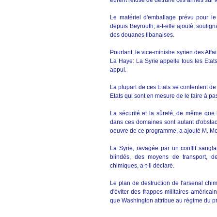
eurent refusé de détruire ces armes sur l
Le matériel d'emballage prévu pour l
depuis Beyrouth, a-t-elle ajouté, soulig
des douanes libanaises.
Pourtant, le vice-ministre syrien des Af
La Haye: La Syrie appelle tous les Etats
appui.
La plupart de ces Etats se contentent de
Etats qui sont en mesure de le faire à passe
La sécurité et la sûreté, de même que l'
dans ces domaines sont autant d'obstac
oeuvre de ce programme, a ajouté M. M
La Syrie, ravagée par un conflit sangl
blindés, des moyens de transport, d
chimiques, a-t-il déclaré.
Le plan de destruction de l'arsenal chi
d'éviter des frappes militaires américa
que Washington attribue au régime du p