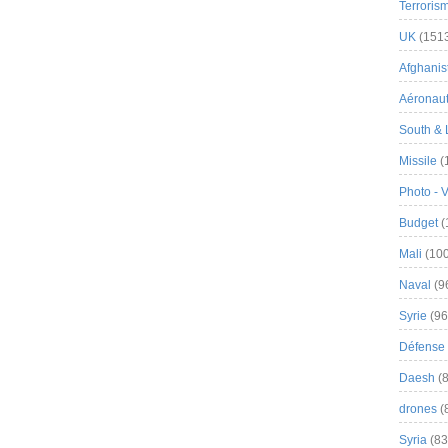
Terroris
UK
(151
Afghanist
Aéronau
South & 
Missile
(
Photo - 
Budget
(
Mali
(100
Naval
(9
Syrie
(96
Défense 
Daesh
(8
drones
(
Syria
(83