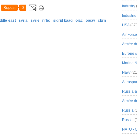
Industry
Repost
0
Industrie
ddle east
syria
syrie
nrbc
sigrid kaag
oiac
opcw
cbrn
USA
(37
Air Force
Armée de
Europe 
Marine N
Navy
(21
Aerospa
Russia 
Armée de 
Russia
(
Russie
(
NATO - 