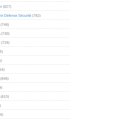
er
(827)
m Défense Sécurité
(782)
(748)
A
(730)
y
(726)
5)
5)
54)
(646)
9)
(615)
)
4)