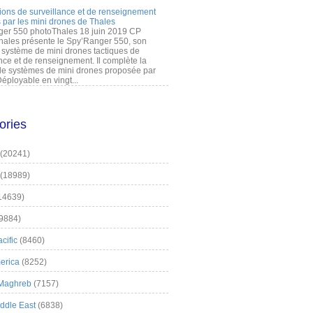
ions de surveillance et de renseignement
 par les mini drones de Thales
er 550 photoThales 18 juin 2019 CP
hales présente le Spy’Ranger 550, son
système de mini drones tactiques de
nce et de renseignement. Il complète la
 systèmes de mini drones proposée par
éployable en vingt...
ories
(20241)
(18989)
14639)
9884)
cific
(8460)
erica
(8252)
 Maghreb
(7157)
iddle East
(6838)