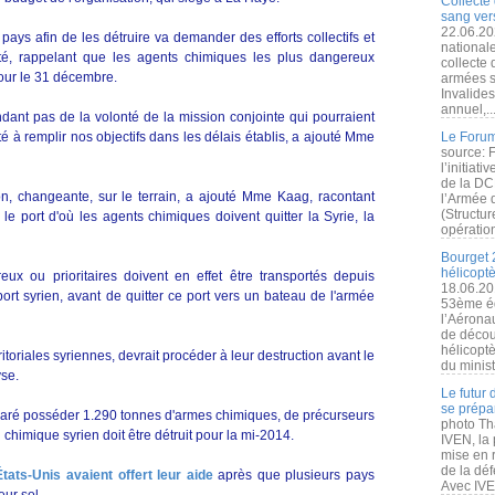
Collecte 
sang vers
22.06.20
pays afin de les détruire va demander des efforts collectifs et
nationale
uté, rappelant que les agents chimiques les plus dangereux
collecte
pour le 31 décembre.
armées s
Invalide
annuel,..
dant pas de la volonté de la mission conjointe qui pourraient
é à remplir nos objectifs dans les délais établis, a ajouté Mme
Le Forum
source: 
l’initiat
de la DC
n, changeante, sur le terrain, a ajouté Mme Kaag, racontant
l’Armée 
(Structur
le port d'où les agents chimiques doivent quitter la Syrie, la
opération
Bourget 
hélicopt
ux ou prioritaires doivent en effet être transportés depuis
18.06.20
l port syrien, avant de quitter ce port vers un bateau de l'armée
53ème éd
l’Aérona
de découv
hélicopt
itoriales syriennes, devrait procéder à leur destruction avant le
du minist
yse.
Le futur
se prépa
claré posséder 1.290 tonnes d'armes chimiques, de précurseurs
photo Th
 chimique syrien doit être détruit pour la mi-2014.
IVEN, la 
mise en r
de la dé
États-Unis avaient offert leur aide
après que plusieurs pays
Avec IVEN