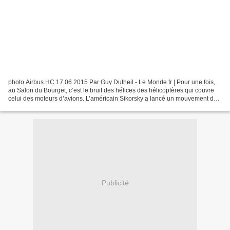
photo Airbus HC 17.06.2015 Par Guy Dutheil - Le Monde.fr | Pour une fois,
au Salon du Bourget, c’est le bruit des hélices des hélicoptères qui couvre
celui des moteurs d’avions. L’américain Sikorsky a lancé un mouvement de
restructuration du secteur....
Publicité