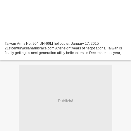
Taiwan Army No. 904 UH-60M helicopter. January 17, 2015
21stcenturyasianarmsrace.com After eight years of negotiations, Taiwan is
finally getting its next-generation utility helicopters. In December last year,
the first four UH-60M Blackhawks for Taiwan’s...
Publicité