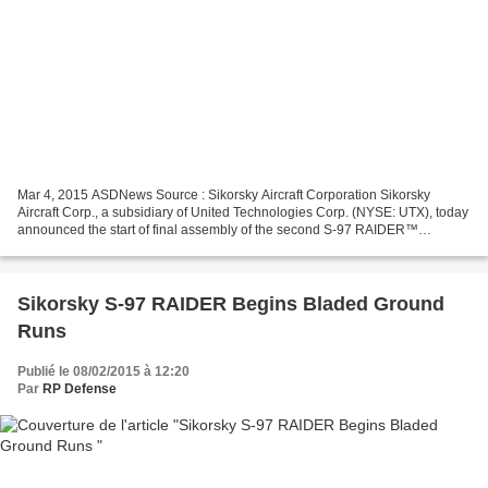
Mar 4, 2015 ASDNews Source : Sikorsky Aircraft Corporation Sikorsky
Aircraft Corp., a subsidiary of United Technologies Corp. (NYSE: UTX), today
announced the start of final assembly of the second S-97 RAIDER™
helicopter at the company's Development Flight...
Sikorsky S-97 RAIDER Begins Bladed Ground
Runs
Publié le 08/02/2015 à 12:20
Par
RP Defense