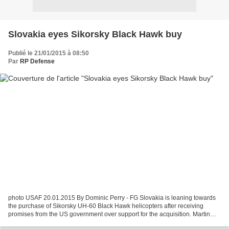
Slovakia eyes Sikorsky Black Hawk buy
Publié le 21/01/2015 à 08:50
Par
RP Defense
photo USAF 20.01.2015 By Dominic Perry - FG Slovakia is leaning towards
the purchase of Sikorsky UH-60 Black Hawk helicopters after receiving
promises from the US government over support for the acquisition. Martin
Glváč, the Slovak defence minister,...