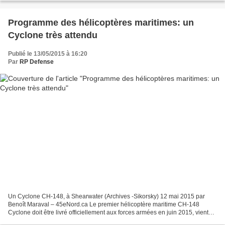
Programme des hélicoptères maritimes: un
Cyclone très attendu
Publié le 13/05/2015 à 16:20
Par
RP Defense
Un Cyclone CH-148, à Shearwater (Archives -Sikorsky) 12 mai 2015 par
Benoît Maraval – 45eNord.ca Le premier hélicoptère maritime CH-148
Cyclone doit être livré officiellement aux forces armées en juin 2015, vient
d’annoncer le ministre de la Défense nationale,...