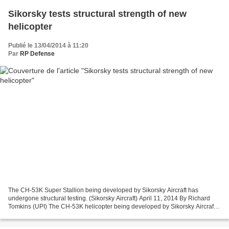
Sikorsky tests structural strength of new
helicopter
Publié le 13/04/2014 à 11:20
Par
RP Defense
The CH-53K Super Stallion being developed by Sikorsky Aircraft has
undergone structural testing. (Sikorsky Aircraft) April 11, 2014 By Richard
Tomkins (UPI) The CH-53K helicopter being developed by Sikorsky Aircraft
undergoes the Static Article Test to...