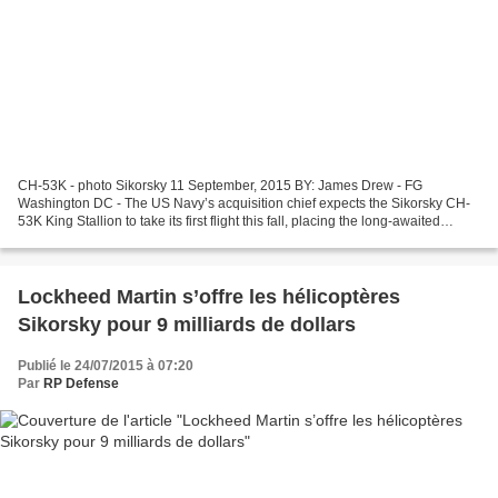
CH-53K - photo Sikorsky 11 September, 2015 BY: James Drew - FG
Washington DC - The US Navy’s acquisition chief expects the Sikorsky CH-
53K King Stallion to take its first flight this fall, placing the long-awaited
milestone somewhere between now and November....
Lockheed Martin s’offre les hélicoptères
Sikorsky pour 9 milliards de dollars
Publié le 24/07/2015 à 07:20
Par
RP Defense