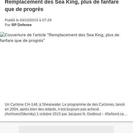
Remplacement des Sea King, plus de fanfare
que de progrès
Publié le 04/10/2015 à 07:20
Par
RP Defense
Un Cyclone CH-148, à Shearwater. Le programme de des Cyclones, lancé
en 2004, après bien des retards, n’est toujours pas achevé.
(Archives/Sikorsky) 1 octobre 2015 par Jacques N. Godbout – 45eNord.ca
Seulement quatre des 26 hélicoptères CH-124 Sea King,...