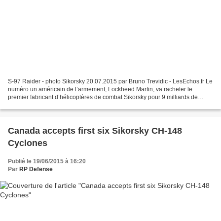
S-97 Raider - photo Sikorsky 20.07.2015 par Bruno Trevidic - LesEchos.fr Le
numéro un américain de l’armement, Lockheed Martin, va racheter le
premier fabricant d’hélicoptères de combat Sikorsky pour 9 milliards de
dollars. Un mois à peine après la d...
Canada accepts first six Sikorsky CH-148
Cyclones
Publié le 19/06/2015 à 16:20
Par
RP Defense