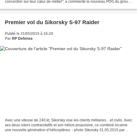
concentrer sur leur cœur de métier", a commenté le nouveau PDG du groupe
Gregory Hayes, cité dans le communiqué. 15/06/2015...
Premier vol du Sikorsky S-97 Raider
Publié le 31/05/2015 à 16:20
Par
RP Defense
Avec une vitesse de 240 kt, Sikorsky vise les clients militaires... et civils. Avec
ses deux rotors contrarotatifs et son hélice propulsive, ce combiné incarne
une nouvelle génération d’hélicoptères. - photo Sikorsky 31.05.2015 par
Aerobuzz.fr Le Sikorsky...