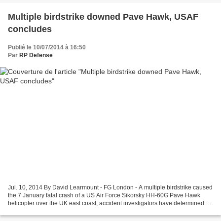
Multiple birdstrike downed Pave Hawk, USAF
concludes
Publié le 10/07/2014 à 16:50
Par
RP Defense
Jul. 10, 2014 By David Learmount - FG London - A multiple birdstrike caused
the 7 January fatal crash of a US Air Force Sikorsky HH-60G Pave Hawk
helicopter over the UK east coast, accident investigators have determined.
The crew and the aircraft belonged...