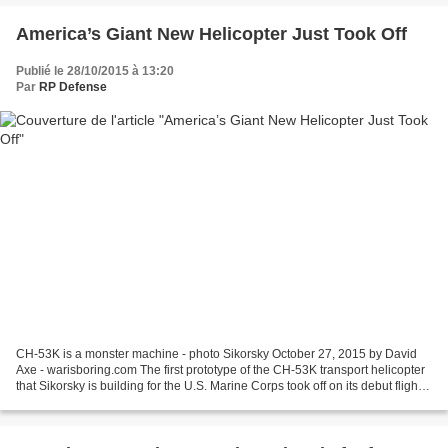
America’s Giant New Helicopter Just Took Off
Publié le 28/10/2015 à 13:20
Par
RP Defense
CH-53K is a monster machine - photo Sikorsky October 27, 2015 by David
Axe - warisboring.com The first prototype of the CH-53K transport helicopter
that Sikorsky is building for the U.S. Marine Corps took off on its debut flight
at the company’s facility...