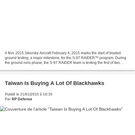
4 févr. 2015 Sikorsky Aircraft February 4, 2015 marks the start of bladed
ground testing, a major milestone, for the S-97 RAIDER™ program. During
the ground runs phase, the S-97 RAIDER team is testing the first of two
aircraft prototypes as a completed...
Taiwan Is Buying A Lot Of Blackhawks
Publié le 21/01/2015 à 18:35
Par
RP Defense