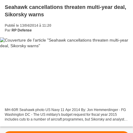
Seahawk cancellations threaten multi-year deal,
Sikorsky warns
Publié le 13/04/2014 à 11:20
Par
RP Defense
MH-60R Seahawk photo US Navy 11 Apr 2014 By: Jon Hemmerdinger - FG
Washington DC - The US military's budget request for fiscal year 2015
includes cuts to a number of aircraft programmes, but Sikorsky and analysts
call one item unique – the proposed cancellation...