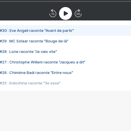
#30 : Eve Angeli raconte "Avant de partir"
#29 : MC Solaar raconte "Bouge de là"
28 : Lorie raconte "Je vais vite"
#27 : Christophe Willem raconte "Jacques a dit"
#26 : Chimène Badi raconte "Entre nous"
#25 : Indochine raconte "3e sexe"
#24 : Zaho raconte "C'est chelou"
#23 : Patrick Bruel raconte "Au café des délices"
#22 : Kyo raconte "Le chemin"
#21 : Nolwenn Leroy raconte "Cassé"