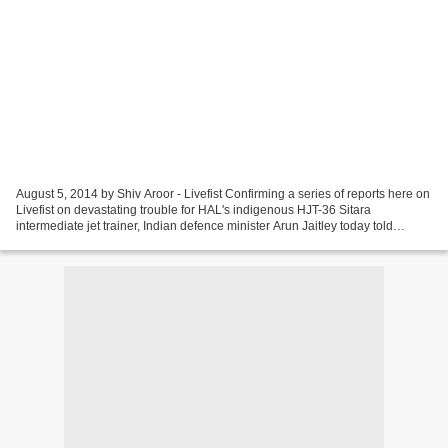
August 5, 2014 by Shiv Aroor - Livefist Confirming a series of reports here on
Livefist on devastating trouble for HAL's indigenous HJT-36 Sitara
intermediate jet trainer, Indian defence minister Arun Jaitley today told
Parliament that critical problems...