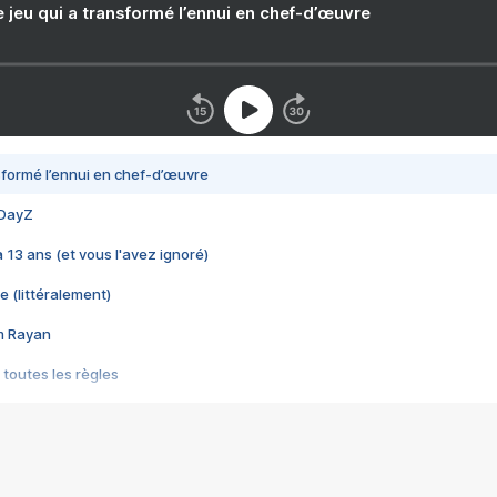
e jeu qui a transformé l’ennui en chef-d’œuvre
nsformé l’ennui en chef-d’œuvre
 DayZ
 a 13 ans (et vous l'avez ignoré)
e (littéralement)
im Rayan
 toutes les règles
s les jeux vidéo
us choquant de Rockstar ? - Le scandale BULLY
e plus moche de Steam