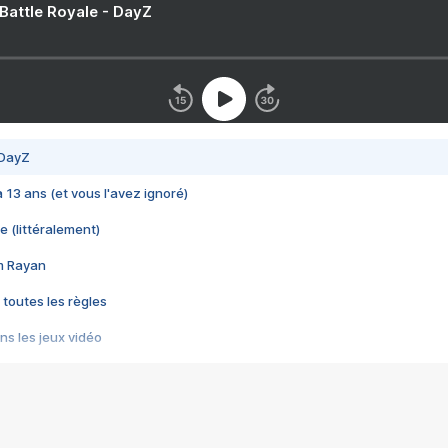
 Battle Royale - DayZ
 DayZ
 a 13 ans (et vous l'avez ignoré)
e (littéralement)
im Rayan
 toutes les règles
s les jeux vidéo
us choquant de Rockstar ? - Le scandale BULLY
e plus moche de Steam
du RÊVE tourne au CAUCHEMAR