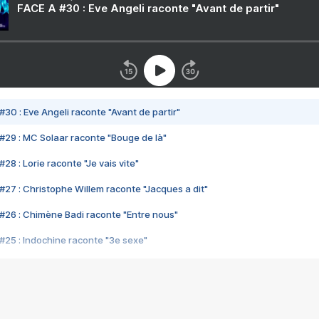
FACE A #30 : Eve Angeli raconte "Avant de partir"
#30 : Eve Angeli raconte "Avant de partir"
#29 : MC Solaar raconte "Bouge de là"
28 : Lorie raconte "Je vais vite"
#27 : Christophe Willem raconte "Jacques a dit"
#26 : Chimène Badi raconte "Entre nous"
#25 : Indochine raconte "3e sexe"
#24 : Zaho raconte "C'est chelou"
#23 : Patrick Bruel raconte "Au café des délices"
#22 : Kyo raconte "Le chemin"