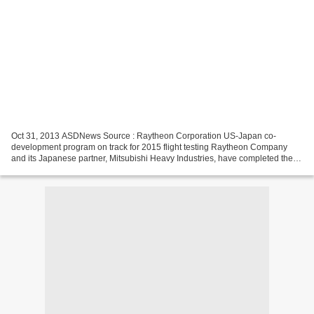
Oct 31, 2013 ASDNews Source : Raytheon Corporation US-Japan co-
development program on track for 2015 flight testing Raytheon Company
and its Japanese partner, Mitsubishi Heavy Industries, have completed the
Standard Missile-3 (SM-3) Block IIA guided missile...