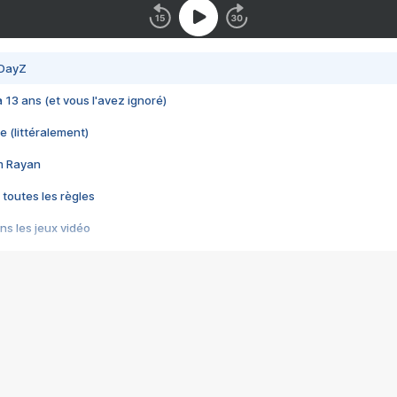
 DayZ
 a 13 ans (et vous l'avez ignoré)
e (littéralement)
im Rayan
 toutes les règles
s les jeux vidéo
us choquant de Rockstar ? - Le scandale BULLY
e plus moche de Steam
du RÊVE tourne au CAUCHEMAR
pendant 8 heures
it… à tort