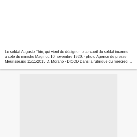
Le soldat Auguste Thin, qui vient de désigner le cercueil du soldat inconnu,
à côté du ministre Maginot. 10 novembre 1920. - photo Agence de presse
Meurisse.jpg 11/11/2015 D. Morano - DICOD Dans la rubrique du mercredi,
la rédaction vous propose de découvrir...