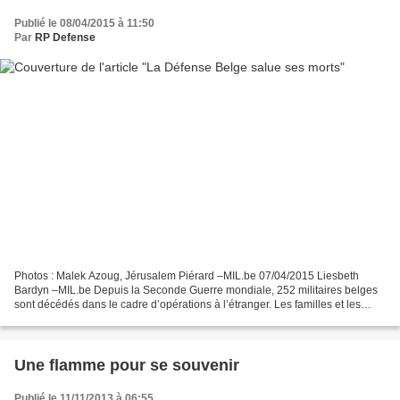
Publié le 08/04/2015 à 11:50
Par
RP Defense
Photos : Malek Azoug, Jérusalem Piérard –MIL.be 07/04/2015 Liesbeth
Bardyn –MIL.be Depuis la Seconde Guerre mondiale, 252 militaires belges
sont décédés dans le cadre d’opérations à l’étranger. Les familles et les
principaux responsables de la Défense...
Une flamme pour se souvenir
Publié le 11/11/2013 à 06:55