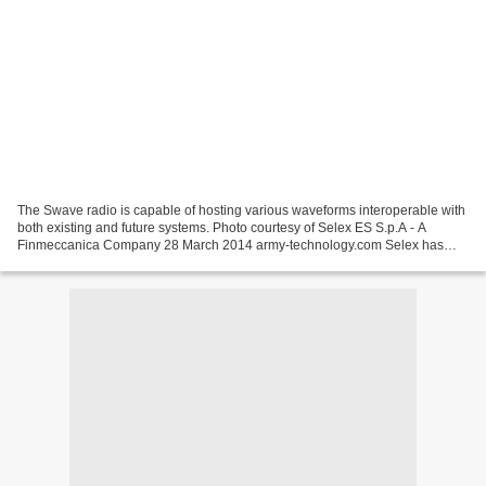
The Swave radio is capable of hosting various waveforms interoperable with
both existing and future systems. Photo courtesy of Selex ES S.p.A - A
Finmeccanica Company 28 March 2014 army-technology.com Selex has
been awarded two contracts worth €60m for...