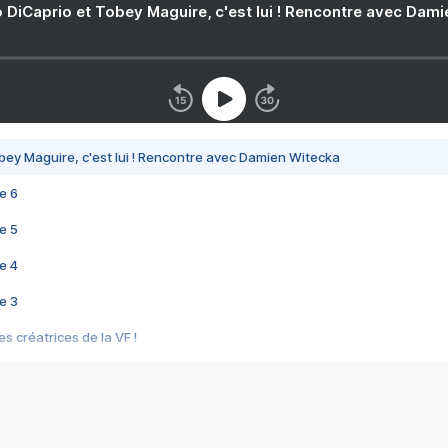
 DiCaprio et Tobey Maguire, c'est lui ! Rencontre avec Dam
bey Maguire, c'est lui ! Rencontre avec Damien Witecka
e 6
e 5
e 4
e 3
s créatrices de la VF !
e 2
e 1
e Mektoub My Love arrive enfin ! Rencontre avec Shaïn Boumedine et Sal