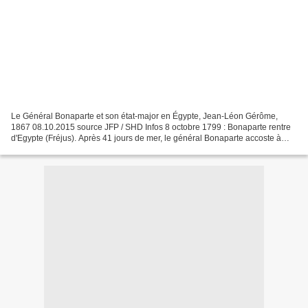
Le Général Bonaparte et son état-major en Égypte, Jean-Léon Gérôme,
1867 08.10.2015 source JFP / SHD Infos 8 octobre 1799 : Bonaparte rentre
d'Egypte (Fréjus). Après 41 jours de mer, le général Bonaparte accoste à
Fréjus après avoir laissé le commandement...