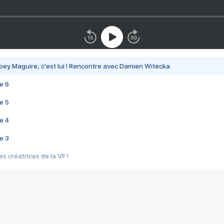
bey Maguire, c'est lui ! Rencontre avec Damien Witecka
e 6
e 5
e 4
e 3
s créatrices de la VF !
e 2
e 1
e Mektoub My Love arrive enfin ! Rencontre avec Shaïn Boumedine et Sal