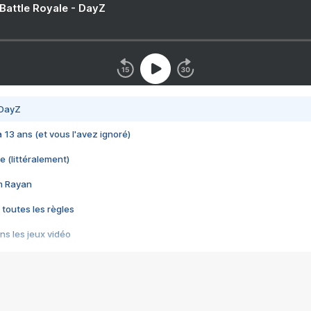
 Battle Royale - DayZ
 DayZ
 a 13 ans (et vous l'avez ignoré)
e (littéralement)
im Rayan
 toutes les règles
s les jeux vidéo
us choquant de Rockstar ? - Le scandale BULLY
e plus moche de Steam
du RÊVE tourne au CAUCHEMAR