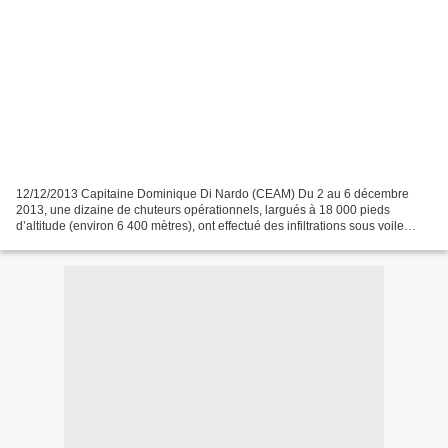
12/12/2013 Capitaine Dominique Di Nardo (CEAM) Du 2 au 6 décembre
2013, une dizaine de chuteurs opérationnels, largués à 18 000 pieds
d’altitude (environ 6 400 mètres), ont effectué des infiltrations sous voile
sous oxygène au-dessus du champ de tir de...