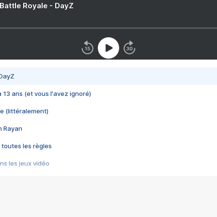
 Battle Royale - DayZ
 DayZ
 a 13 ans (et vous l'avez ignoré)
e (littéralement)
im Rayan
 toutes les règles
s les jeux vidéo
us choquant de Rockstar ? - Le scandale BULLY
e plus moche de Steam
du RÊVE tourne au CAUCHEMAR