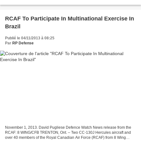
bimoteur Eurocopter EC145 destinés...
RCAF To Participate In Multinational Exercise In
Brazil
Publié le 04/11/2013 à 08:25
Par
RP Defense
November 1, 2013. David Pugliese Defence Watch News release from the
RCAF: 8 WING/CFB TRENTON, Ont. – Two CC-130J Hercules aircraft and
over 40 members of the Royal Canadian Air Force (RCAF) from 8 Wing