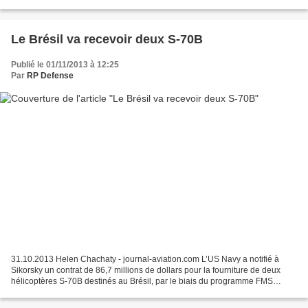
Trenton, 3 Wing Bagotville, and 1 Canadian Air Division,...
Le Brésil va recevoir deux S-70B
Publié le 01/11/2013 à 12:25
Par
RP Defense
31.10.2013 Helen Chachaty - journal-aviation.com L’US Navy a notifié à
Sikorsky un contrat de 86,7 millions de dollars pour la fourniture de deux
hélicoptères S-70B destinés au Brésil, par le biais du programme FMS
(Foreign Military Sales). Les deux appareils...