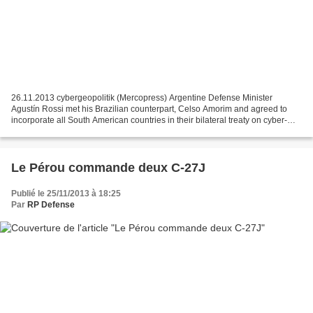
26.11.2013 cybergeopolitik (Mercopress) Argentine Defense Minister
Agustín Rossi met his Brazilian counterpart, Celso Amorim and agreed to
incorporate all South American countries in their bilateral treaty on cyber-
defense. The decision was made after...
Le Pérou commande deux C-27J
Publié le 25/11/2013 à 18:25
Par
RP Defense