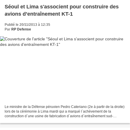
Séoul et Lima s'associent pour construire des
avions d’entraînement KT-1
Publié le 20/11/2013 à 12:35
Par
RP Defense
Le ministre de la Défense péruvien Pedro Cateriano (2e à partir de la droite)
lors de la cérémonie à Lima mardi qui a marqué l`achèvement de la
construction d`une usine de fabrication d`avions d`entraînement sud-
coréens. 2013/11/20 claire (Yonhap) LIMA,...