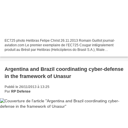
EC725 photo Helibras Felipe Christ 26.11.2013 Romain Guillot journal-
aviation.com Le premier exemplaire de l’EC725 Cougar intégralement
produit au Brésil par Helibras (Helicópteros do Brasil S.A.), filiale
d'Eurocopter, a effectué son vol inaugural le...
Argentina and Brazil coordinating cyber-defense
in the framework of Unasur
Publié le 26/11/2013 à 13:25
Par
RP Defense