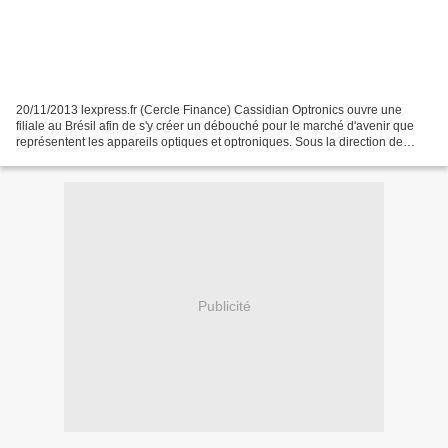
20/11/2013 lexpress.fr (Cercle Finance) Cassidian Optronics ouvre une
filiale au Brésil afin de s'y créer un débouché pour le marché d'avenir que
représentent les appareils optiques et optroniques. Sous la direction de
Hans-Peter Jungbauer, gérant, Optronbras...
Publicité