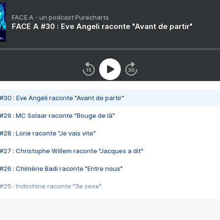
FACE A - un podcast Purecharts
FACE A #30 : Eve Angeli raconte "Avant de partir"
#30 : Eve Angeli raconte "Avant de partir"
#29 : MC Solaar raconte "Bouge de là"
28 : Lorie raconte "Je vais vite"
#27 : Christophe Willem raconte "Jacques a dit"
#26 : Chimène Badi raconte "Entre nous"
#25 : Indochine raconte "3e sexe"
#24 : Zaho raconte "C'est chelou"