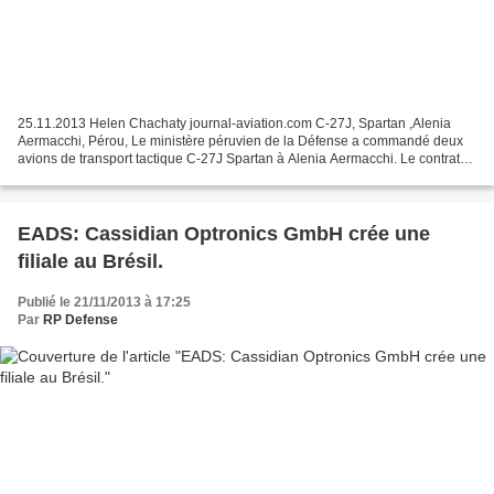
25.11.2013 Helen Chachaty journal-aviation.com C-27J, Spartan ,Alenia
Aermacchi, Pérou, Le ministère péruvien de la Défense a commandé deux
avions de transport tactique C-27J Spartan à Alenia Aermacchi. Le contrat
d’une valeur d’environ 100 millions d’euros...
EADS: Cassidian Optronics GmbH crée une
filiale au Brésil.
Publié le 21/11/2013 à 17:25
Par
RP Defense