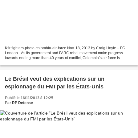
Kfir fighters-photo-colombia-air-force Nov. 18, 2013 by Craig Hoyle – FG
London - As its government and FARC rebel movement make progress
towards ending more than 40 years of conflict, Colombia’s air force is
planning to bolster its combat capabilities,...
Le Brésil veut des explications sur un
espionnage du FMI par les États-Unis
Publié le 16/11/2013 à 12:25
Par
RP Defense