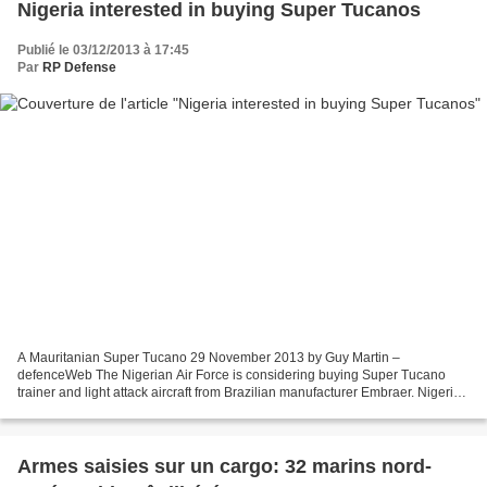
Nigeria interested in buying Super Tucanos
Publié le 03/12/2013 à 17:45
Par
RP Defense
A Mauritanian Super Tucano 29 November 2013 by Guy Martin –
defenceWeb The Nigerian Air Force is considering buying Super Tucano
trainer and light attack aircraft from Brazilian manufacturer Embraer. Nigerian
Vice President Namadi Sambo expressed interest...
Armes saisies sur un cargo: 32 marins nord-