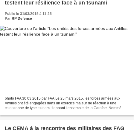
testent leur résilience face à un tsunami
Publié le 31/03/2015 à 11:25
Par
RP Defense
photo FAA 30 03 2015 par FAA Le 25 mars 2015, les forces armées aux
Antilles ont été engagées dans un exercice majeur de réaction à une
catastrophe de type tsunami frappant l’ensemble de la Caraïbe. Nommé
Caribe Wave 2015, cet exercice régional était...
Le CEMA à la rencontre des militaires des FAG