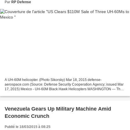
Par
RP Defense
A UH-60M helicopter. (Photo Sikorsky) Mar 18, 2015 defense-
aerospace.com (Source: Defense Security Cooperation Agency; issued Mar
17, 2015) Mexico - UH-60M Black Hawk Helicopters WASHINGTON --- The
State Department has made a determination approving a...
Venezuela Gears Up Military Machine Amid
Economic Crunch
Publié le 18/03/2015 à 08:25