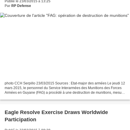
Publié le 23/03/2015 à 13:25
Par
RP Defense
photo CCH Serpillo 23/03/2015 Sources : Etat-major des armées Le jeudi 12
mars 2015, le personnel du Service Interarmées des Munitions des Forces
Armées en Guyane (FAG) a procédé à une destruction de munitions, mesure
de sécurité appliquée pour les stocks...
Eagle Resolve Exercise Draws Worldwide
Participation