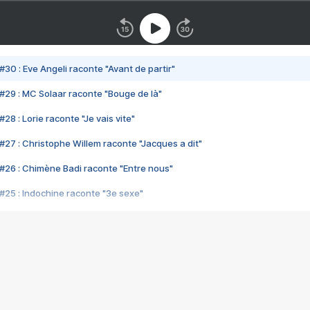
#30 : Eve Angeli raconte "Avant de partir"
#29 : MC Solaar raconte "Bouge de là"
28 : Lorie raconte "Je vais vite"
#27 : Christophe Willem raconte "Jacques a dit"
#26 : Chimène Badi raconte "Entre nous"
#25 : Indochine raconte "3e sexe"
#24 : Zaho raconte "C'est chelou"
#23 : Patrick Bruel raconte "Au café des délices"
#22 : Kyo raconte "Le chemin"
#21 : Nolwenn Leroy raconte "Cassé"