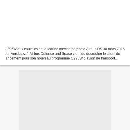
C295W aux couleurs de la Marine mexicaine photo Airbus DS 30 mars 2015
par Aerobuzz.fr Airbus Defence and Space vient de décrocher le client de
lancement pour son nouveau programme C295W d’avion de transport
militaire de moyenne capacité. Il s’agit du...