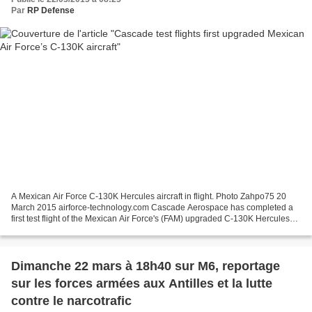
Par
RP Defense
A Mexican Air Force C-130K Hercules aircraft in flight. Photo Zahpo75 20
March 2015 airforce-technology.com Cascade Aerospace has completed a
first test flight of the Mexican Air Force's (FAM) upgraded C-130K Hercules
aircraft from its base in Abbotsford,...
Dimanche 22 mars à 18h40 sur M6, reportage
sur les forces armées aux Antilles et la lutte
contre le narcotrafic