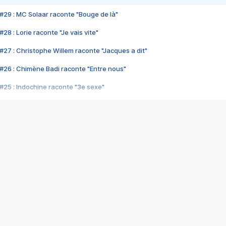
#29 : MC Solaar raconte "Bouge de là"
28 : Lorie raconte "Je vais vite"
#27 : Christophe Willem raconte "Jacques a dit"
#26 : Chimène Badi raconte "Entre nous"
#25 : Indochine raconte "3e sexe"
#24 : Zaho raconte "C'est chelou"
#23 : Patrick Bruel raconte "Au café des délices"
#22 : Kyo raconte "Le chemin"
#21 : Nolwenn Leroy raconte "Cassé"
#20 : Patrick Hernandez raconte "Born to be alive"
#19 : Lorie raconte "Près de moi"
#18 : Michael Jones raconte "A nos actes manqués" (avec Jean-Jacque