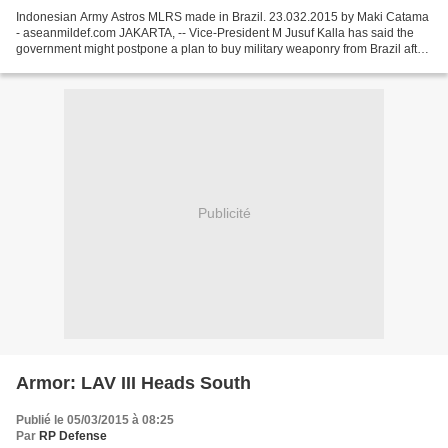
Indonesian Army Astros MLRS made in Brazil. 23.032.2015 by Maki Catama
- aseanmildef.com JAKARTA, -- Vice-President M Jusuf Kalla has said the
government might postpone a plan to buy military weaponry from Brazil after
it has postponed the presentation...
Publicité
Armor: LAV III Heads South
Publié le 05/03/2015 à 08:25
Par
RP Defense