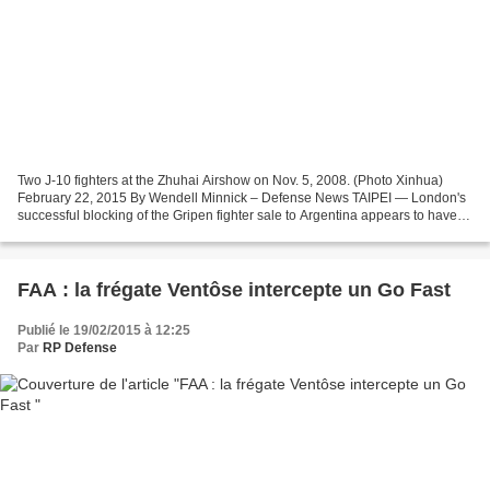
Two J-10 fighters at the Zhuhai Airshow on Nov. 5, 2008. (Photo Xinhua)
February 22, 2015 By Wendell Minnick – Defense News TAIPEI — London's
successful blocking of the Gripen fighter sale to Argentina appears to have
done little to stop Buenos Aires'...
FAA : la frégate Ventôse intercepte un Go Fast
Publié le 19/02/2015 à 12:25
Par
RP Defense