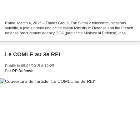
Rome, March 4, 2015 – Thales Group, The Sicral 2 telecommunications
satellite, a joint undertaking of the Italian Ministry of Defense and the French
defense procurement agency DGA (part of the Ministry of Defense), has
arrived at the Guiana Space Center...
Le COMLE au 3e REI
Publié le 05/03/2015 à 12:25
Par
RP Defense