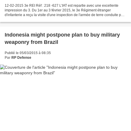
12-02-2015 3e REI Réf : 218 -627 L'IAT est repartie avec une excellente
impression du 3. Du 1er au 3 février 2015, le 3e Régiment étranger
d'infanterie a reçu la visite d'une inspection de l'armée de terre conduite par
le général de division Philippe...
Indonesia might ‪‎postpone plan to buy military
‪‎weaponry from ‪‎Brazil
Publié le 05/03/2015 à 08:35
Par
RP Defense