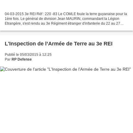
04-03-2015 3e REI Réf : 220 -83 Le COMLE foule la terre guyanaise pour la
1ère fois. Le général de division Jean MAURIN, commandant la Légion
Etrangère, s'est rendu au 3e Régiment étranger d'infanterie du 22 au 27
février 2015 pour y effectuer une visite...
L'Inspection de l’Armée de Terre au 3e REI
Publié le 05/03/2015 à 12:25
Par
RP Defense