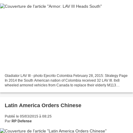
Gladiator LAV III - photo Ejecrito Colombia February 28, 2015: Strategy Page
In 2014 the South American nation of Colombia received 32 LAV III. 8x8
wheeled armored vehicles from Canada to replace their elderly M113
tracked and EE-11 6x6 wheeled vehicles....
Latin America Orders Chinese
Publié le 05/03/2015 à 08:25
Par
RP Defense