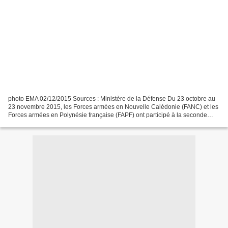
photo EMA 02/12/2015 Sources : Ministère de la Défense Du 23 octobre au
23 novembre 2015, les Forces armées en Nouvelle Calédonie (FANC) et les
Forces armées en Polynésie française (FAPF) ont participé à la seconde
édition de l’exercice néozélandais Southern...