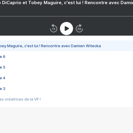
 DiCaprio et Tobey Maguire, c'est lui ! Rencontre avec Dam
bey Maguire, c'est lui ! Rencontre avec Damien Witecka
e 6
e 5
e 4
e 3
s créatrices de la VF !
e 2
e 1
e Mektoub My Love arrive enfin ! Rencontre avec Shaïn Boumedine et Sal