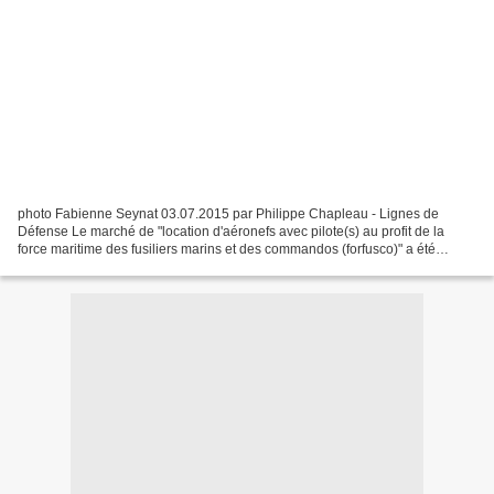
photo Fabienne Seynat 03.07.2015 par Philippe Chapleau - Lignes de
Défense Le marché de "location d'aéronefs avec pilote(s) au profit de la
force maritime des fusiliers marins et des commandos (forfusco)" a été
partiellement attribué. L'appel d'offres...