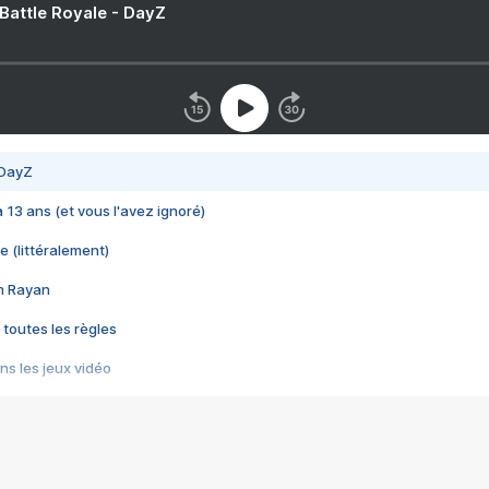
 Battle Royale - DayZ
 DayZ
 a 13 ans (et vous l'avez ignoré)
e (littéralement)
im Rayan
 toutes les règles
s les jeux vidéo
us choquant de Rockstar ? - Le scandale BULLY
e plus moche de Steam
du RÊVE tourne au CAUCHEMAR