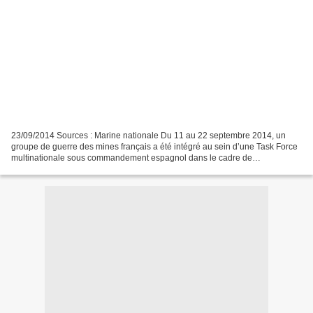
23/09/2014 Sources : Marine nationale Du 11 au 22 septembre 2014, un
groupe de guerre des mines français a été intégré au sein d’une Task Force
multinationale sous commandement espagnol dans le cadre de
l’entraînement Spanish Minex au large de Carthagène....