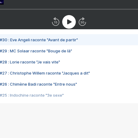
#30 : Eve Angeli raconte "Avant de partir"
#29 : MC Solaar raconte "Bouge de là"
28 : Lorie raconte "Je vais vite"
#27 : Christophe Willem raconte "Jacques a dit"
#26 : Chimène Badi raconte "Entre nous"
#25 : Indochine raconte "3e sexe"
#24 : Zaho raconte "C'est chelou"
#23 : Patrick Bruel raconte "Au café des délices"
#22 : Kyo raconte "Le chemin"