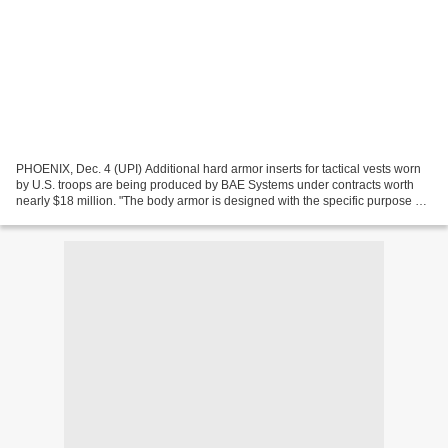
PHOENIX, Dec. 4 (UPI) Additional hard armor inserts for tactical vests worn
by U.S. troops are being produced by BAE Systems under contracts worth
nearly $18 million. "The body armor is designed with the specific purpose of
stopping armor-piercing bullets,"...