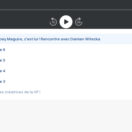
bey Maguire, c'est lui ! Rencontre avec Damien Witecka
e 6
e 5
e 4
e 3
s créatrices de la VF !
e 2
e 1
e Mektoub My Love arrive enfin ! Rencontre avec Shaïn Boumedine et Sal