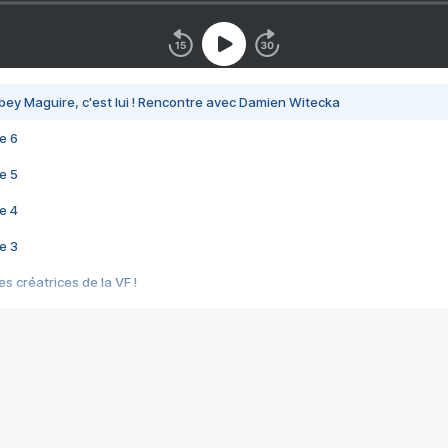
bey Maguire, c'est lui ! Rencontre avec Damien Witecka
e 6
e 5
e 4
e 3
s créatrices de la VF !
e 2
e 1
e Mektoub My Love arrive enfin ! Rencontre avec Shaïn Boumedine et Sal
i : après Toni en famille