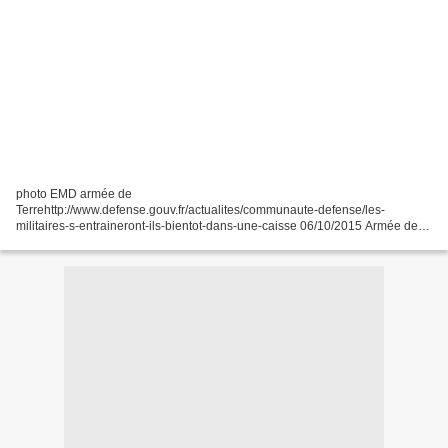
photo EMD armée de
Terrehttp://www.defense.gouv.fr/actualites/communaute-defense/les-
militaires-s-entraineront-ils-bientot-dans-une-caisse 06/10/2015 Armée de
Terre Lift, move, recover : les militaires des écoles militaires de Draguignan
ont testé mi-septembre...