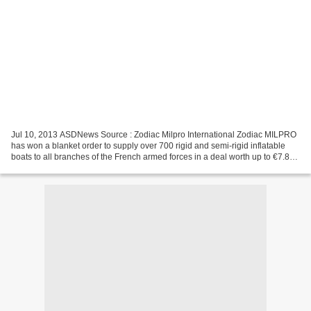
Jul 10, 2013 ASDNews Source : Zodiac Milpro International Zodiac MILPRO
has won a blanket order to supply over 700 rigid and semi-rigid inflatable
boats to all branches of the French armed forces in a deal worth up to €7.8
million (US$ 10.25 million)....