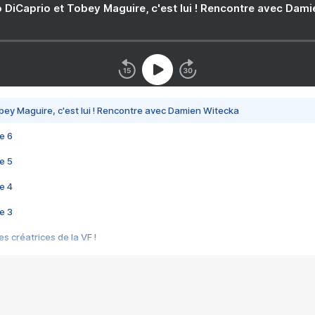
 DiCaprio et Tobey Maguire, c'est lui ! Rencontre avec Dam
bey Maguire, c'est lui ! Rencontre avec Damien Witecka
e 6
e 5
e 4
e 3
s créatrices de la VF !
e 2
e 1
e Mektoub My Love arrive enfin ! Rencontre avec Shaïn Boumedine et Sal