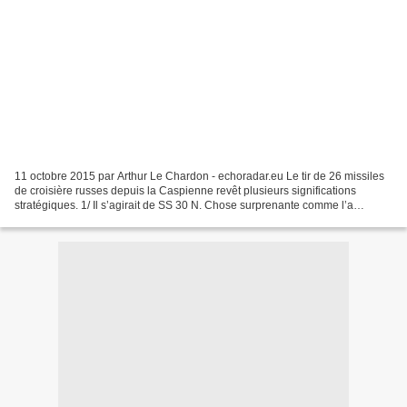
11 octobre 2015 par Arthur Le Chardon - echoradar.eu Le tir de 26 missiles
de croisière russes depuis la Caspienne revêt plusieurs significations
stratégiques. 1/ Il s’agirait de SS 30 N. Chose surprenante comme l’a
récemment signalé le Fauteuil de Colbert....