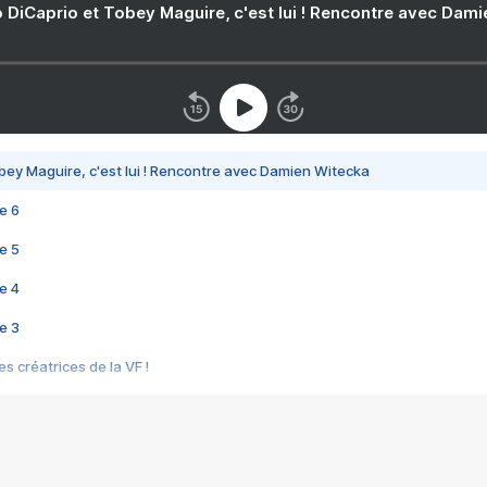
 DiCaprio et Tobey Maguire, c'est lui ! Rencontre avec Dam
bey Maguire, c'est lui ! Rencontre avec Damien Witecka
e 6
e 5
e 4
e 3
s créatrices de la VF !
e 2
e 1
e Mektoub My Love arrive enfin ! Rencontre avec Shaïn Boumedine et Sal