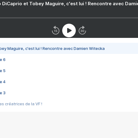
 DiCaprio et Tobey Maguire, c'est lui ! Rencontre avec Dam
bey Maguire, c'est lui ! Rencontre avec Damien Witecka
e 6
e 5
e 4
e 3
s créatrices de la VF !
e 2
e 1
e Mektoub My Love arrive enfin ! Rencontre avec Shaïn Boumedine et Sal