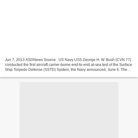
Jun 7, 2013 ASDNews Source : US Navy USS George H. W. Bush (CVN 77)
conducted the first aircraft carrier-borne end-to-end at-sea test of the Surface
Ship Torpedo Defense (SSTD) System, the Navy announced, June 6. The
SSTD System combines the passive detection...