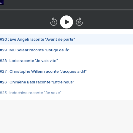
#30 : Eve Angeli raconte "Avant de partir"
#29 : MC Solaar raconte "Bouge de là"
28 : Lorie raconte "Je vais vite"
#27 : Christophe Willem raconte "Jacques a dit"
#26 : Chimène Badi raconte "Entre nous"
#25 : Indochine raconte "3e sexe"
#24 : Zaho raconte "C'est chelou"
#23 : Patrick Bruel raconte "Au café des délices"
#22 : Kyo raconte "Le chemin"