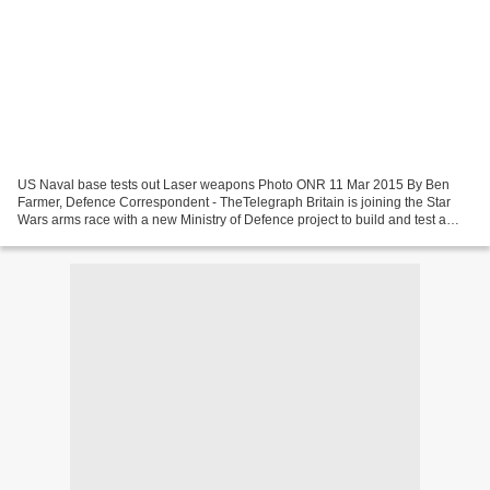
US Naval base tests out Laser weapons Photo ONR 11 Mar 2015 By Ben
Farmer, Defence Correspondent - TheTelegraph Britain is joining the Star
Wars arms race with a new Ministry of Defence project to build and test a
prototype laser weapon The Ministry of...