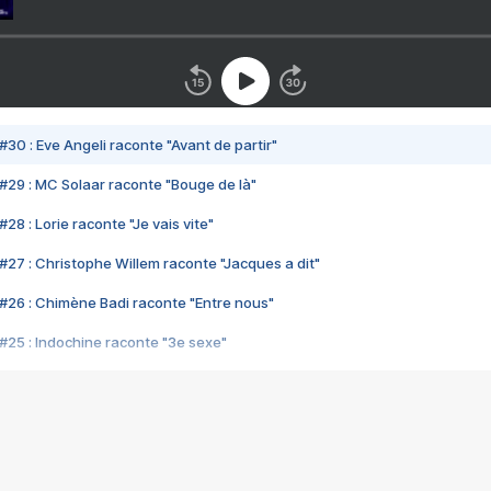
#30 : Eve Angeli raconte "Avant de partir"
#29 : MC Solaar raconte "Bouge de là"
28 : Lorie raconte "Je vais vite"
#27 : Christophe Willem raconte "Jacques a dit"
#26 : Chimène Badi raconte "Entre nous"
#25 : Indochine raconte "3e sexe"
#24 : Zaho raconte "C'est chelou"
#23 : Patrick Bruel raconte "Au café des délices"
#22 : Kyo raconte "Le chemin"