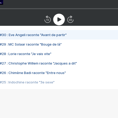
#30 : Eve Angeli raconte "Avant de partir"
#29 : MC Solaar raconte "Bouge de là"
28 : Lorie raconte "Je vais vite"
#27 : Christophe Willem raconte "Jacques a dit"
#26 : Chimène Badi raconte "Entre nous"
#25 : Indochine raconte "3e sexe"
#24 : Zaho raconte "C'est chelou"
#23 : Patrick Bruel raconte "Au café des délices"
#22 : Kyo raconte "Le chemin"