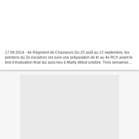
17.09.2014 - 4e Régiment de Chasseurs Du 25 août au 12 septembre, les
pelotons du 2e escadron ont suivi une préparation de tir au 4e RCh avant le
test d’évaluation final qui aura lieu à Mailly début octobre. Trois semaines
d'entrainement pour permettre...