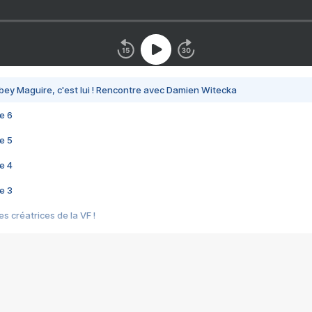
bey Maguire, c'est lui ! Rencontre avec Damien Witecka
e 6
e 5
e 4
e 3
s créatrices de la VF !
e 2
e 1
e Mektoub My Love arrive enfin ! Rencontre avec Shaïn Boumedine et Sal