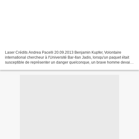
Laser Crédits Andrea Pacelli 20.09.2013 Benjamin Kupfer, Volontaire
international chercheur à l'Université Bar-Ilan Jadis, lorsqu'un paquet était
susceptible de représenter un danger quelconque, un brave homme devait
mettre en péril sa vie pour le bien...