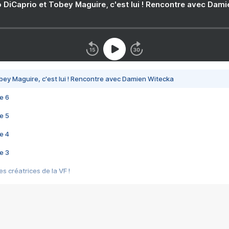
 DiCaprio et Tobey Maguire, c'est lui ! Rencontre avec Dam
bey Maguire, c'est lui ! Rencontre avec Damien Witecka
e 6
e 5
e 4
e 3
s créatrices de la VF !
e 2
e 1
e Mektoub My Love arrive enfin ! Rencontre avec Shaïn Boumedine et Sal