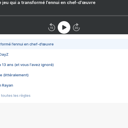
e jeu qui a transformé l’ennui en chef-d’œuvre
nsformé l’ennui en chef-d’œuvre
 DayZ
 a 13 ans (et vous l'avez ignoré)
e (littéralement)
im Rayan
 toutes les règles
s les jeux vidéo
us choquant de Rockstar ? - Le scandale BULLY
e plus moche de Steam