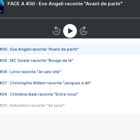
FACE A #30 : Eve Angeli raconte "Avant de partir"
#30 : Eve Angeli raconte "Avant de partir"
#29 : MC Solaar raconte "Bouge de là"
28 : Lorie raconte "Je vais vite"
#27 : Christophe Willem raconte "Jacques a dit"
#26 : Chimène Badi raconte "Entre nous"
#25 : Indochine raconte "3e sexe"
#24 : Zaho raconte "C'est chelou"
#23 : Patrick Bruel raconte "Au café des délices"
#22 : Kyo raconte "Le chemin"