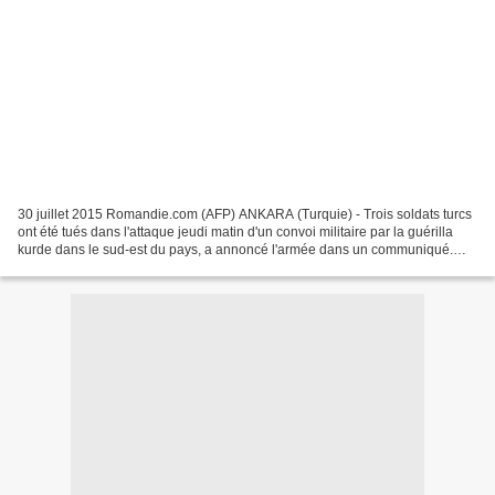
30 juillet 2015 Romandie.com (AFP) ANKARA (Turquie) - Trois soldats turcs
ont été tués dans l'attaque jeudi matin d'un convoi militaire par la guérilla
kurde dans le sud-est du pays, a annoncé l'armée dans un communiqué.
Cette attaque, dans la province...