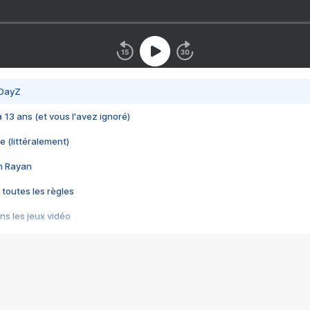
 DayZ
 a 13 ans (et vous l'avez ignoré)
e (littéralement)
im Rayan
 toutes les règles
s les jeux vidéo
us choquant de Rockstar ? - Le scandale BULLY
e plus moche de Steam
du RÊVE tourne au CAUCHEMAR