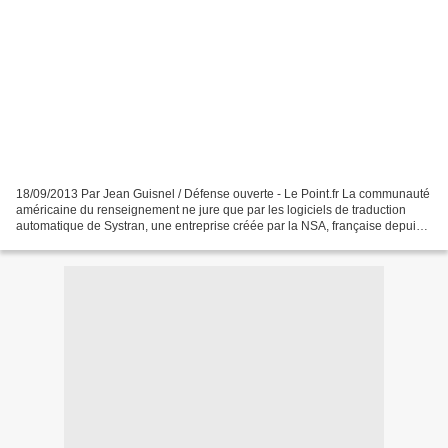
18/09/2013 Par Jean Guisnel / Défense ouverte - Le Point.fr La communauté
américaine du renseignement ne jure que par les logiciels de traduction
automatique de Systran, une entreprise créée par la NSA, française depuis
1985. Peu de Français ont entendu...