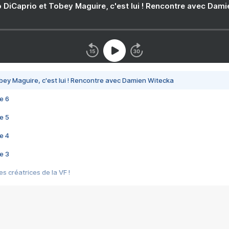
 DiCaprio et Tobey Maguire, c'est lui ! Rencontre avec Dam
bey Maguire, c'est lui ! Rencontre avec Damien Witecka
e 6
e 5
e 4
e 3
s créatrices de la VF !
e 2
e 1
e Mektoub My Love arrive enfin ! Rencontre avec Shaïn Boumedine et Sal