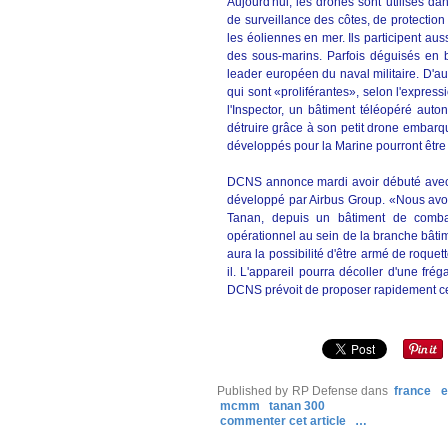
Aujourd'hui, les drones sont utilisés da
de surveillance des côtes, de protection
les éoliennes en mer. Ils participent aus
des sous-marins. Parfois déguisés en
leader européen du naval militaire. D'a
qui sont «proliférantes», selon l'express
l'Inspector, un bâtiment téléopéré aut
détruire grâce à son petit drone embarqu
développés pour la Marine pourront être
DCNS annonce mardi avoir débuté avec l
développé par Airbus Group. «Nous avo
Tanan, depuis un bâtiment de combat
opérationnel au sein de la branche bât
aura la possibilité d'être armé de roquet
il. L'appareil pourra décoller d'une frég
DCNS prévoit de proposer rapidement cet
Published by RP Defense
dans
france
e
mcmm
tanan 300
commenter cet article
…