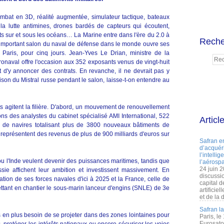
at en 3D, réalité augmentée, simulateur tactique, bateaux
a lutte antimines, drones bardés de capteurs qui écoutent,
ts sur et sous les océans… La Marine entre dans l'ère du 2.0 à
Reche
 important salon du naval de défense dans le monde ouvre ses
 Paris, pour cinq jours. Jean-Yves Le Drian, ministre de la
ronaval offre l'occasion aux 352 exposants venus de vingt-huit
t d'y annoncer des contrats. En revanche, il ne devrait pas y
aison du Mistral russe pendant le salon, laisse-t-on entendre au
 agitent la filière. D'abord, un mouvement de renouvellement
ions des analystes du cabinet spécialisé AMI International, 522
Articl
de navires totalisant plus de 3800 nouveaux bâtiments de
s représentent des revenus de plus de 900 milliards d'euros sur
Safran e
d’acquéri
l’intelli
ou l'Inde veulent devenir des puissances maritimes, tandis que
l’aérospa
24 juin 
e affichent leur ambition et investissent massivement. En
discussi
tion de ses forces navales d'ici à 2025 et la France, celle de
capital d
ettant en chantier le sous-marin lanceur d'engins (SNLE) de 3e
artificie
et de la 
Safran l
 en plus besoin de se projeter dans des zones lointaines pour
Paris, le
Eurosato