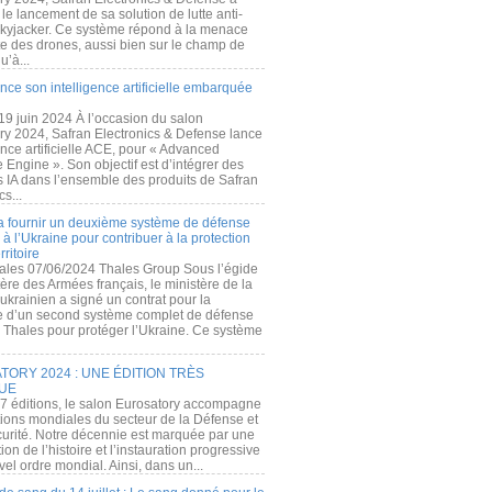
e lancement de sa solution de lutte anti-
kyjacker. Ce système répond à la menace
te des drones, aussi bien sur le champ de
u’à...
nce son intelligence artificielle embarquée
 19 juin 2024 À l’occasion du salon
ry 2024, Safran Electronics & Defense lance
gence artificielle ACE, pour « Advanced
 Engine ». Son objectif est d’intégrer des
s IA dans l’ensemble des produits de Safran
cs...
a fournir un deuxième système de défense
à l’Ukraine pour contribuer à la protection
rritoire
ales 07/06/2024 Thales Group Sous l’égide
ère des Armées français, le ministère de la
ukrainien a signé un contrat pour la
re d’un second système complet de défense
 Thales pour protéger l’Ukraine. Ce système
ORY 2024 : UNE ÉDITION TRÈS
UE
7 éditions, le salon Eurosatory accompagne
tions mondiales du secteur de la Défense et
curité. Notre décennie est marquée par une
ion de l’histoire et l’instauration progressive
el ordre mondial. Ainsi, dans un...