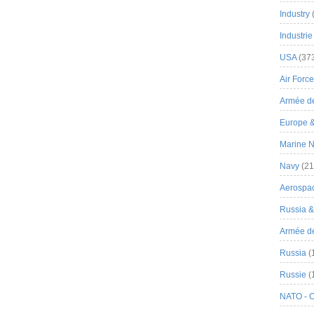
Industry
Industrie
USA
(37
Air Force
Armée de
Europe 
Marine N
Navy
(21
Aerospa
Russia 
Armée de 
Russia
(
Russie
(
NATO - 