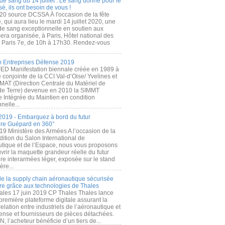
de sang du 14 juillet : Le sang donné pour le
é, ils ont besoin de vous !
20 source DCSSA À l'occasion de la fête
, qui aura lieu le mardi 14 juillet 2020, une
 de sang exceptionnelle en soutien aux
era organisée, à Paris, Hôtel national des
s Paris 7e, de 10h à 17h30. Rendez-vous
.
 Entreprises Défense 2019
FED Manifestation biennale créée en 1989 à
ive conjointe de la CCI Val-d’Oise/ Yvelines et
MAT (Direction Centrale du Matériel de
de Terre) devenue en 2010 la SIMMT
e Intégrée du Maintien en condition
nelle...
2019 - Embarquez à bord du futur
ère Guépard en 360°
19 Ministère des Armées A l’occasion de la
ition du Salon International de
utique et de l’Espace, nous vous proposons
rir la maquette grandeur réelle du futur
ère interarmées léger, exposée sur le stand
ère...
 de la supply chain aéronautique sécurisée
re grâce aux technologies de Thales
ales 17 juin 2019 CP Thales Thales lance
première plateforme digitale assurant la
elation entre industriels de l’aéronautique et
fense et fournisseurs de pièces détachées.
, l’acheteur bénéficie d’un tiers de...