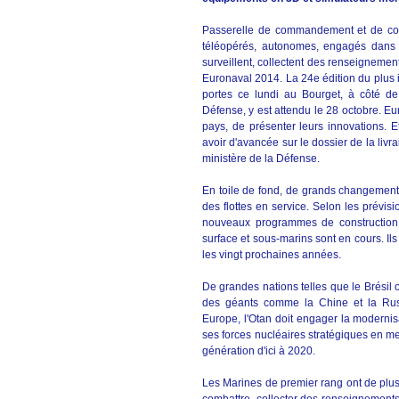
Passerelle de commandement et de comb
téléopérés, autonomes, engagés dans l
surveillent, collectent des renseignemen
Euronaval 2014. La 24e édition du plus
portes ce lundi au Bourget, à côté de
Défense, y est attendu le 28 octobre. Eu
pays, de présenter leurs innovations. E
avoir d'avancée sur le dossier de la livr
ministère de la Défense.
En toile de fond, de grands changements
des flottes en service. Selon les prévis
nouveaux programmes de construction 
surface et sous-marins sont en cours. Il
les vingt prochaines années.
De grandes nations telles que le Brésil 
des géants comme la Chine et la Russi
Europe, l'Otan doit engager la modernisa
ses forces nucléaires stratégiques en m
génération d'ici à 2020.
Les Marines de premier rang ont de plus