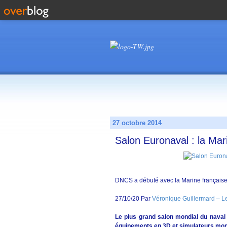
27 octobre 2014
Salon Euronaval : la Mar
DNCS a débuté avec la Marine française,
27/10/20 Par
Véronique Guillermard – Le
Le plus grand salon mondial du naval
équipements en 3D et simulateurs mont