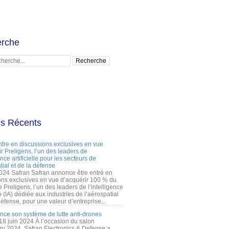
rche
es Récents
ntre en discussions exclusives en vue
r Preligens, l’un des leaders de
gence artificielle pour les secteurs de
tial et de la défense
2024 Safran Safran annonce être entré en
ons exclusives en vue d’acquérir 100 % du
e Preligens, l’un des leaders de l’intelligence
lle (IA) dédiée aux industries de l’aérospatial
défense, pour une valeur d’entreprise...
ance son système de lutte anti-drones
 18 juin 2024 À l’occasion du salon
ry 2024, Safran Electronics & Defense a