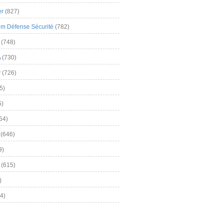
er
(827)
m Défense Sécurité
(782)
(748)
A
(730)
y
(726)
5)
5)
54)
(646)
9)
(615)
)
4)