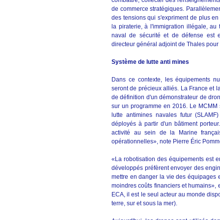
combattre, collecter des renseignements,
de commerce stratégiques. Parallèlement
des tensions qui s'expriment de plus en 
la piraterie, à l'immigration illégale, 
naval de sécurité et de défense est e
directeur général adjoint de Thales pour
Système de lutte anti mines
Dans ce contexte, les équipements num
seront de précieux alliés. La France et
de définition d'un démonstrateur de dr
sur un programme en 2016. Le MCMM s
lutte antimines navales futur (SLAMF
déployés à partir d'un bâtiment porte
activité au sein de la Marine frança
opérationnelles», note Pierre Éric Pomme
«La robotisation des équipements est 
développés préfèrent envoyer des engin
mettre en danger la vie des équipages e
moindres coûts financiers et humains»,
ECA, il est le seul acteur au monde dis
terre, sur et sous la mer).