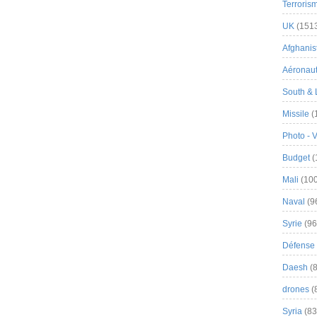
Terroris
UK
(151
Afghanist
Aéronau
South & 
Missile
(
Photo - 
Budget
(
Mali
(100
Naval
(9
Syrie
(96
Défense 
Daesh
(8
drones
(
Syria
(83