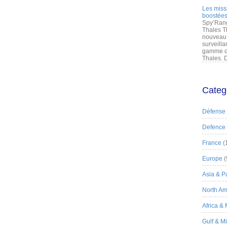
Les miss
boostées
Spy’Rang
Thales T
nouveau 
surveilla
gamme de
Thales. D
Categ
Défense
Defence
France
(
Europe
(
Asia & Pa
North Am
Africa &
Gulf & M