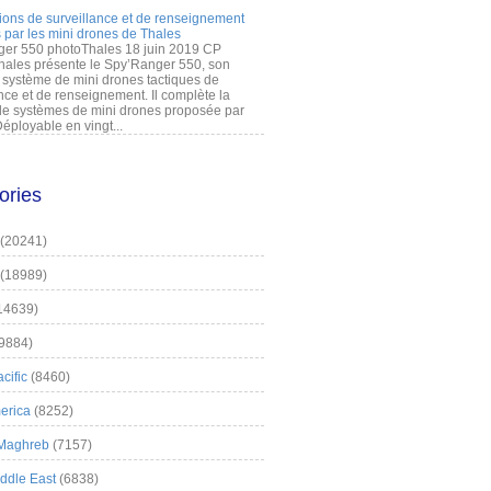
ions de surveillance et de renseignement
 par les mini drones de Thales
er 550 photoThales 18 juin 2019 CP
hales présente le Spy’Ranger 550, son
système de mini drones tactiques de
nce et de renseignement. Il complète la
 systèmes de mini drones proposée par
éployable en vingt...
ories
(20241)
(18989)
14639)
9884)
cific
(8460)
erica
(8252)
 Maghreb
(7157)
iddle East
(6838)