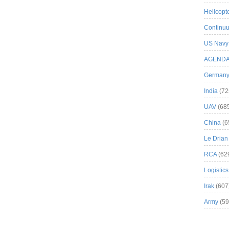
Helicopt
Continuu
US Navy
AGEND
German
India
(72
UAV
(68
China
(6
Le Drian
RCA
(62
Logistics
Irak
(607
Army
(59