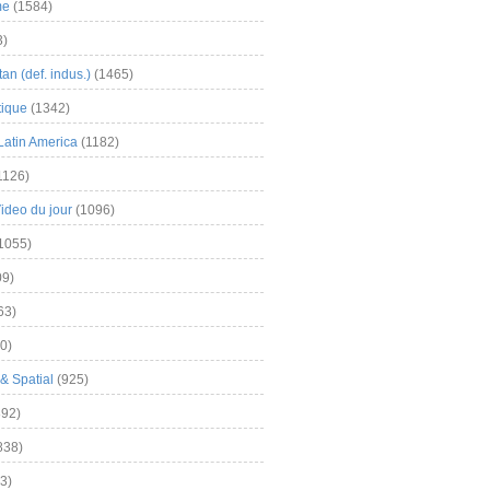
me
(1584)
3)
an (def. indus.)
(1465)
tique
(1342)
Latin America
(1182)
1126)
Video du jour
(1096)
1055)
9)
63)
0)
& Spatial
(925)
92)
838)
3)