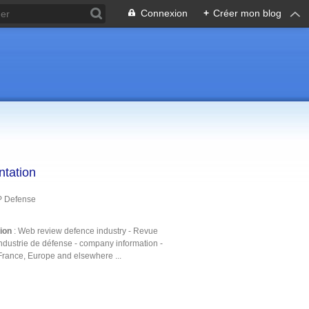
Connexion
+
Créer mon blog
ntation
P Defense
tion
: Web review defence industry - Revue
ndustrie de défense - company information -
France, Europe and elsewhere ...