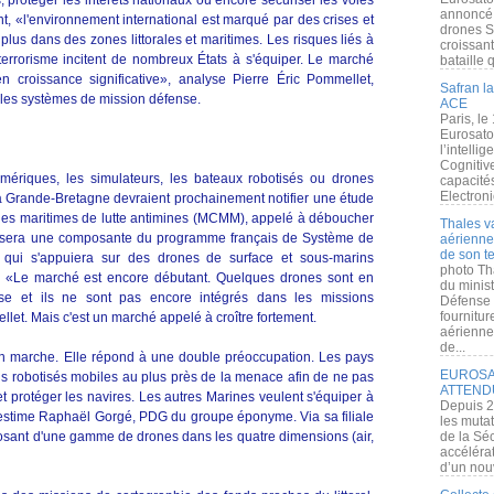
 protéger les intérêts nationaux ou encore sécuriser les voies
annoncé l
, «l'environnement international est marqué par des crises et
drones S
plus dans des zones littorales et maritimes. Les risques liés à
croissan
au terrorisme incitent de nombreux États à s'équiper. Le marché
bataille q
n croissance significative», analyse Pierre Éric Pommellet,
Safran la
 les systèmes de mission défense.
ACE
Paris, le
Eurosato
l’intelli
Cognitive
ériques, les simulateurs, les bateaux robotisés ou drones
capacité
Electroni
 la Grande-Bretagne devraient prochainement notifier une étude
ones maritimes de lutte antimines (MCMM), appelé à déboucher
Thales v
era une composante du programme français de Système de
aérienne 
de son te
) qui s'appuiera sur des drones de surface et sous-marins
photo Th
ur. «Le marché est encore débutant. Quelques drones sont en
du minist
ise et ils ne sont pas encore intégrés dans les missions
Défense 
fournitu
llet. Mais c'est un marché appelé à croître fortement.
aérienne
de...
en marche. Elle répond à une double préoccupation. Les pays
EUROSAT
s robotisés mobiles au plus près de la menace afin de ne pas
ATTEND
t protéger les navires. Les autres Marines veulent s'équiper à
Depuis 2
 estime Raphaël Gorgé, PDG du groupe éponyme. Via sa filiale
les muta
posant d'une gamme de drones dans les quatre dimensions (air,
de la Sé
accélérat
d’un nouv