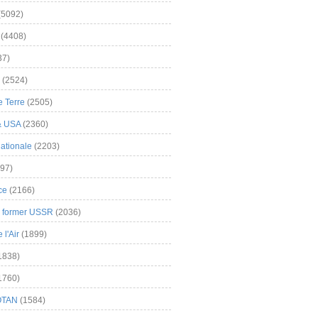
(5092)
(4408)
37)
(2524)
 Terre
(2505)
& USA
(2360)
ationale
(2203)
97)
ce
(2166)
& former USSR
(2036)
l'Air
(1899)
1838)
1760)
OTAN
(1584)