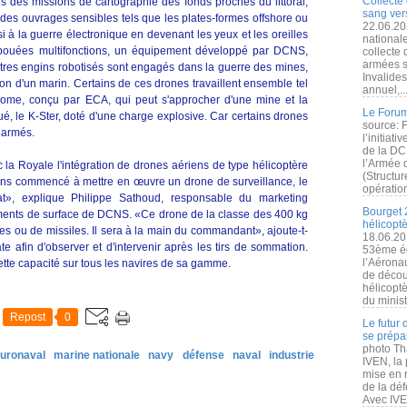
Collecte 
ns des missions de cartographie des fonds proches du littoral,
sang vers
 des ouvrages sensibles tels que les plates-formes offshore ou
22.06.20
si à la guerre électronique en devenant les yeux et les oreilles
nationale
 bouées multifonctions, un équipement développé par DCNS,
collecte
armées s
utres engins robotisés sont engagés dans la guerre des mines,
Invalide
ion d'un marin. Certains de ces drones travaillent ensemble tel
annuel,..
onome, conçu par ECA, qui peut s'approcher d'une mine et la
Le Forum
é, le K-Ster, doté d'une charge explosive. Car certains drones
source: 
 armés.
l’initiat
de la DC
l’Armée 
a Royale l'intégration de drones aériens de type hélicoptère
(Structur
ns commencé à mettre en œuvre un drone de surveillance, le
opération
», explique Philippe Sathoud, responsable du marketing
Bourget 
iments de surface de DCNS. «Ce drone de la classe des 400 kg
hélicopt
tes ou de missiles. Il sera à la main du commandant», ajoute-t-
18.06.20
ate afin d'observer et d'intervenir après les tirs de sommation.
53ème éd
l’Aérona
te capacité sur tous les navires de sa gamme.
de découv
hélicopt
du minist
Repost
0
Le futur
se prépa
photo Th
uronaval
marine nationale
navy
défense
naval
industrie
IVEN, la 
mise en r
de la dé
Avec IVEN