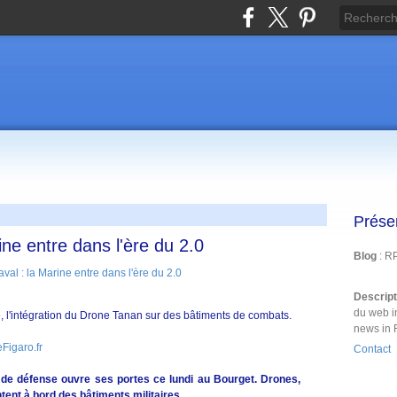
Prése
ine entre dans l'ère du 2.0
Blog
: R
Descrip
du web i
 l'intégration du Drone Tanan sur des bâtiments de combats.
news in 
Figaro.fr
Contact
 de défense ouvre ses portes ce lundi au Bourget. Drones,
ent à bord des bâtiments militaires.