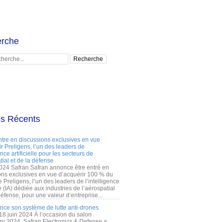
rche
es Récents
ntre en discussions exclusives en vue
r Preligens, l’un des leaders de
gence artificielle pour les secteurs de
tial et de la défense
2024 Safran Safran annonce être entré en
ons exclusives en vue d’acquérir 100 % du
e Preligens, l’un des leaders de l’intelligence
lle (IA) dédiée aux industries de l’aérospatial
défense, pour une valeur d’entreprise...
ance son système de lutte anti-drones
 18 juin 2024 À l’occasion du salon
ry 2024, Safran Electronics & Defense a