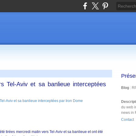
Prése
s Tel-Aviv et sa banlieue interceptées
Blog
: R
Descrip
du web i
news in 
Contact
té tirées mercredi matin vers Tel-Aviv et sa banlieue et ont été