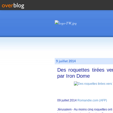
9 juillet 2014
Des roquettes tirées ver
par Iron Dome
09 juillet 2014
Romandie.com (AFP)
Jérusalem - Au moins cinq roquettes ont é