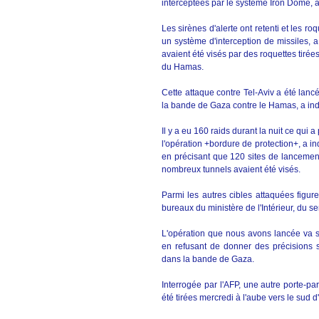
interceptées par le système Iron Dome, a 
Les sirènes d'alerte ont retenti et les r
un système d'interception de missiles, 
avaient été visés par des roquettes tirée
du Hamas.
Cette attaque contre Tel-Aviv a été lan
la bande de Gaza contre le Hamas, a indi
Il y a eu 160 raids durant la nuit ce qui
l'opération +bordure de protection+, a ind
en précisant que 120 sites de lanceme
nombreux tunnels avaient été visés.
Parmi les autres cibles attaquées figu
bureaux du ministère de l'Intérieur, du s
L'opération que nous avons lancée va s'
en refusant de donner des précisions 
dans la bande de Gaza.
Interrogée par l'AFP, une autre porte-pa
été tirées mercredi à l'aube vers le sud d'