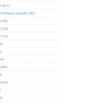
er
(827)
m Défense Sécurité
(782)
(748)
A
(730)
y
(726)
5)
5)
54)
(646)
9)
(615)
)
4)