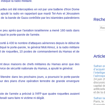
indiqué la radio militaire.
oquettes ont été interceptées en vol par une batterie d'Iron Dome
a ajouté la radio en rappelant que mardi Tel-Aviv et Jérusalem
s de la bande de Gaza contrôlée par les islamistes palestiniens
Reche
cée peu après que l'aviation israélienne a mené 160 raids dans
qué le porte-parole de l'armée.
 a porté à 430 le nombre d'attaques aériennes depuis le début de
iqué le porte-parole, le général Moti Almoz, à la radio militaire
nt de roquettes, 10 postes de commandement du Hamas et de
Articl
rent deux maisons de chefs militaires du Hamas ainsi que des
Safran e
ervice de sécurité nationale du Hamas, a ajouté le général.
d’acquéri
l’intelli
l’aérospa
étendre dans les prochains jours, a poursuivi le porte-parole
24 juin 
sur des plans d'une opération terrestre de grande envergure
discussi
capital d
artificie
et de la 
role de l'armée a précisé à l'AFP que quatre roquettes avaient
Israël sans faire ni victime ni dégât.
Safran l
Paris, le
Eurosato