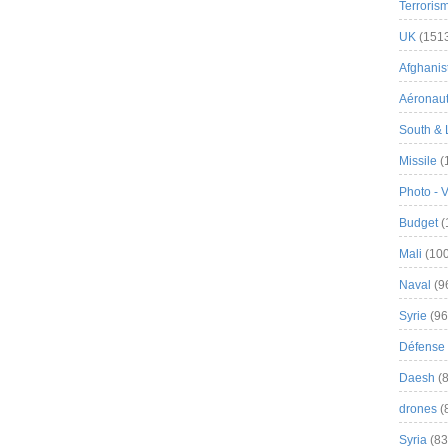
Terroris
UK
(151
Afghanist
Aéronau
South & 
Missile
(
Photo - 
Budget
(
Mali
(100
Naval
(9
Syrie
(96
Défense 
Daesh
(8
drones
(
Syria
(83