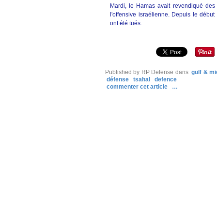
Mardi, le Hamas avait revendiqué des t
l'offensive israélienne. Depuis le débu
ont été tués.
Published by RP Defense
dans
gulf & mi
défense
tsahal
defence
commenter cet article
…