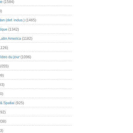
me
(1584)
3)
an (def. indus.)
(1465)
tique
(1342)
Latin America
(1182)
1126)
Video du jour
(1096)
1055)
9)
63)
0)
& Spatial
(925)
92)
838)
3)