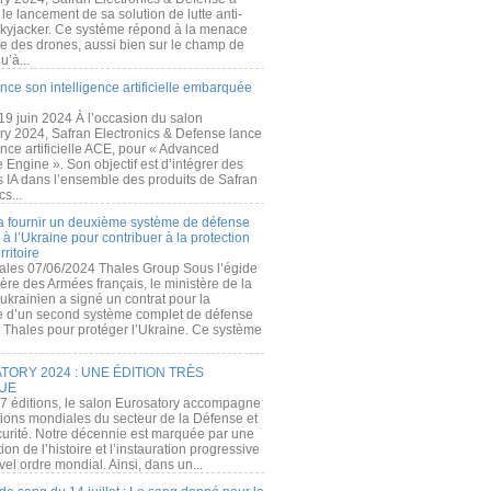
e lancement de sa solution de lutte anti-
kyjacker. Ce système répond à la menace
te des drones, aussi bien sur le champ de
u’à...
nce son intelligence artificielle embarquée
 19 juin 2024 À l’occasion du salon
ry 2024, Safran Electronics & Defense lance
gence artificielle ACE, pour « Advanced
 Engine ». Son objectif est d’intégrer des
s IA dans l’ensemble des produits de Safran
cs...
a fournir un deuxième système de défense
à l’Ukraine pour contribuer à la protection
rritoire
ales 07/06/2024 Thales Group Sous l’égide
ère des Armées français, le ministère de la
ukrainien a signé un contrat pour la
re d’un second système complet de défense
 Thales pour protéger l’Ukraine. Ce système
ORY 2024 : UNE ÉDITION TRÈS
UE
7 éditions, le salon Eurosatory accompagne
tions mondiales du secteur de la Défense et
curité. Notre décennie est marquée par une
ion de l’histoire et l’instauration progressive
el ordre mondial. Ainsi, dans un...