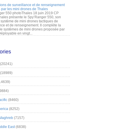
ions de surveillance et de renseignement
 par les mini drones de Thales
er 550 photoThales 18 juin 2019 CP
hales présente le Spy’Ranger 550, son
système de mini drones tactiques de
nce et de renseignement. Il complète la
 systèmes de mini drones proposée par
éployable en vingt...
ories
(20241)
(18989)
14639)
9884)
cific
(8460)
erica
(8252)
 Maghreb
(7157)
iddle East
(6838)