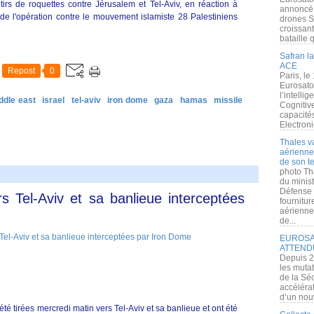
irs de roquettes contre Jérusalem et Tel-Aviv, en réaction à
annoncé l
t de l'opération contre le mouvement islamiste 28 Palestiniens
drones S
croissan
bataille q
Safran la
ACE
Repost
0
Paris, le
Eurosato
l’intelli
ddle east
israel
tel-aviv
iron dome
gaza
hamas
missile
Cognitive
capacité
Electroni
Thales v
aérienne 
de son te
photo Th
du minist
Défense 
s Tel-Aviv et sa banlieue interceptées
fournitu
aérienne
de...
EUROSAT
ATTEND
Depuis 2
les muta
de la Sé
accélérat
d’un nouv
té tirées mercredi matin vers Tel-Aviv et sa banlieue et ont été