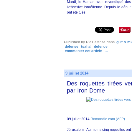
Mardi, le Hamas avait revendiqué des t
l'offensive israélienne. Depuis le débu
ont été tués.
Published by RP Defense
dans
gulf & mi
défense
tsahal
defence
commenter cet article
…
9 juillet 2014
Des roquettes tirées ver
par Iron Dome
09 juillet 2014
Romandie.com (AFP)
Jérusalem - Au moins cinq roquettes ont é