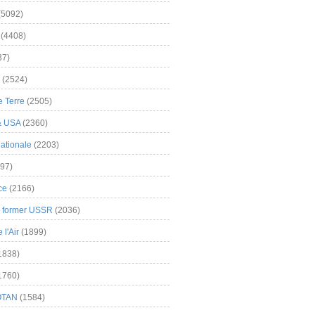
(5092)
(4408)
37)
(2524)
 Terre
(2505)
& USA
(2360)
ationale
(2203)
97)
ce
(2166)
& former USSR
(2036)
l'Air
(1899)
1838)
1760)
OTAN
(1584)