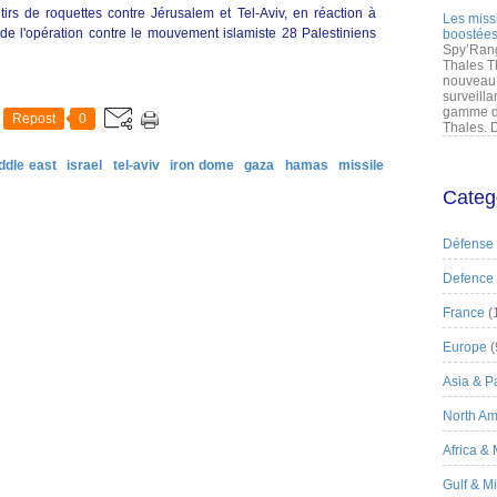
irs de roquettes contre Jérusalem et Tel-Aviv, en réaction à
Les miss
t de l'opération contre le mouvement islamiste 28 Palestiniens
boostées
Spy’Rang
Thales T
nouveau 
surveilla
gamme de
Repost
0
Thales. D
ddle east
israel
tel-aviv
iron dome
gaza
hamas
missile
Categ
Défense
Defence
France
(
Europe
(
Asia & Pa
North Am
Africa &
Gulf & M