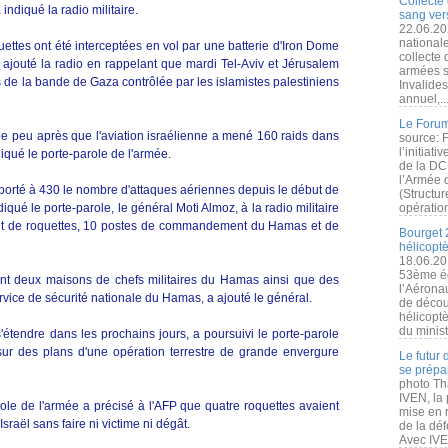
Collecte 
indiqué la radio militaire.
sang vers
22.06.20
nationale
oquettes ont été interceptées en vol par une batterie d'Iron Dome
collecte
a ajouté la radio en rappelant que mardi Tel-Aviv et Jérusalem
armées s
s de la bande de Gaza contrôlée par les islamistes palestiniens
Invalide
annuel,..
Le Forum
cée peu après que l'aviation israélienne a mené 160 raids dans
source: 
l’initiat
qué le porte-parole de l'armée.
de la DC
l’Armée 
 a porté à 430 le nombre d'attaques aériennes depuis le début de
(Structur
iqué le porte-parole, le général Moti Almoz, à la radio militaire
opération
nt de roquettes, 10 postes de commandement du Hamas et de
Bourget 
hélicopt
18.06.20
53ème éd
rent deux maisons de chefs militaires du Hamas ainsi que des
l’Aérona
ervice de sécurité nationale du Hamas, a ajouté le général.
de découv
hélicopt
du minist
étendre dans les prochains jours, a poursuivi le porte-parole
sur des plans d'une opération terrestre de grande envergure
Le futur
se prépa
photo Th
IVEN, la 
role de l'armée a précisé à l'AFP que quatre roquettes avaient
mise en r
Israël sans faire ni victime ni dégât.
de la dé
Avec IVEN