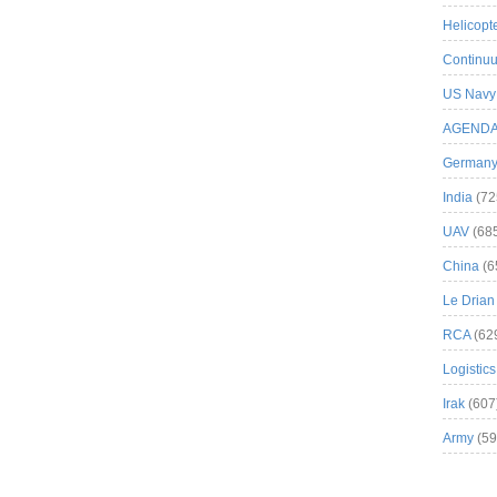
Helicopt
Continuu
US Navy
AGEND
German
India
(72
UAV
(68
China
(6
Le Drian
RCA
(62
Logistics
Irak
(607
Army
(59