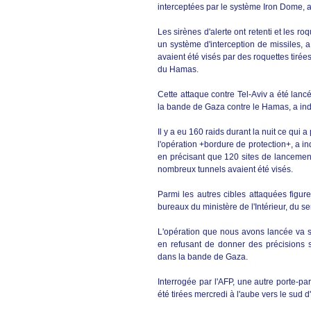
interceptées par le système Iron Dome, a 
Les sirènes d'alerte ont retenti et les r
un système d'interception de missiles, 
avaient été visés par des roquettes tirée
du Hamas.
Cette attaque contre Tel-Aviv a été lan
la bande de Gaza contre le Hamas, a indi
Il y a eu 160 raids durant la nuit ce qui
l'opération +bordure de protection+, a ind
en précisant que 120 sites de lanceme
nombreux tunnels avaient été visés.
Parmi les autres cibles attaquées figu
bureaux du ministère de l'Intérieur, du s
L'opération que nous avons lancée va s'
en refusant de donner des précisions 
dans la bande de Gaza.
Interrogée par l'AFP, une autre porte-pa
été tirées mercredi à l'aube vers le sud d'