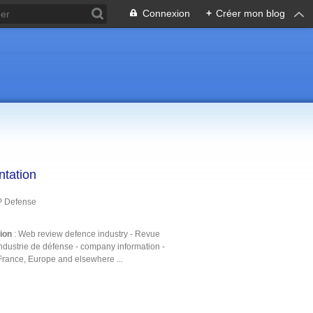
Connexion
+
Créer mon blog
ntation
P Defense
tion
: Web review defence industry - Revue
ndustrie de défense - company information -
France, Europe and elsewhere ...