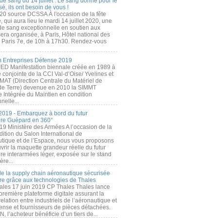
de sang du 14 juillet : Le sang donné pour le
é, ils ont besoin de vous !
20 source DCSSA À l'occasion de la fête
, qui aura lieu le mardi 14 juillet 2020, une
 de sang exceptionnelle en soutien aux
era organisée, à Paris, Hôtel national des
s Paris 7e, de 10h à 17h30. Rendez-vous
.
 Entreprises Défense 2019
FED Manifestation biennale créée en 1989 à
ive conjointe de la CCI Val-d’Oise/ Yvelines et
MAT (Direction Centrale du Matériel de
de Terre) devenue en 2010 la SIMMT
e Intégrée du Maintien en condition
nelle...
2019 - Embarquez à bord du futur
ère Guépard en 360°
19 Ministère des Armées A l’occasion de la
ition du Salon International de
utique et de l’Espace, nous vous proposons
rir la maquette grandeur réelle du futur
ère interarmées léger, exposée sur le stand
ère...
 de la supply chain aéronautique sécurisée
re grâce aux technologies de Thales
ales 17 juin 2019 CP Thales Thales lance
première plateforme digitale assurant la
elation entre industriels de l’aéronautique et
fense et fournisseurs de pièces détachées.
, l’acheteur bénéficie d’un tiers de...