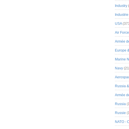
Industry
Industrie
USA
(37
Air Force
Armée de
Europe 
Marine N
Navy
(21
Aerospa
Russia 
Armée de 
Russia
(
Russie
(
NATO - 