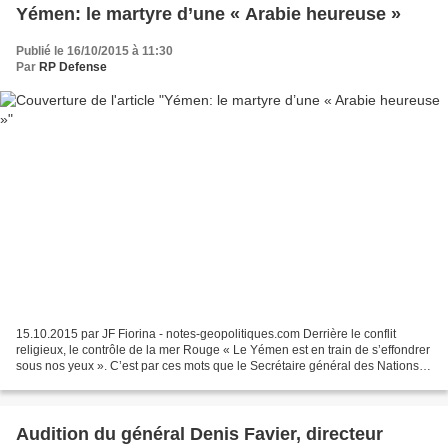
Yémen: le martyre d’une « Arabie heureuse »
Publié le 16/10/2015 à 11:30
Par
RP Defense
15.10.2015 par JF Fiorina - notes-geopolitiques.com Derrière le conflit
religieux, le contrôle de la mer Rouge « Le Yémen est en train de s’effondrer
sous nos yeux ». C’est par ces mots que le Secrétaire général des Nations
Unies, Ban Ki-moon, décrit...
Audition du général Denis Favier, directeur