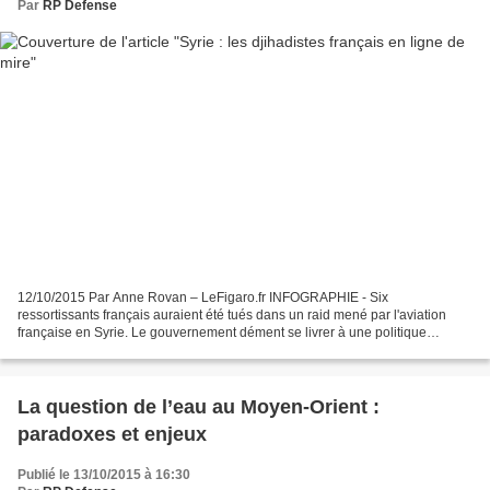
Par
RP Defense
12/10/2015 Par Anne Rovan – LeFigaro.fr INFOGRAPHIE - Six
ressortissants français auraient été tués dans un raid mené par l'aviation
française en Syrie. Le gouvernement dément se livrer à une politique
d'«éliminations ciblées». Manuel Valls s'est rendu...
La question de l’eau au Moyen-Orient :
paradoxes et enjeux
Publié le 13/10/2015 à 16:30