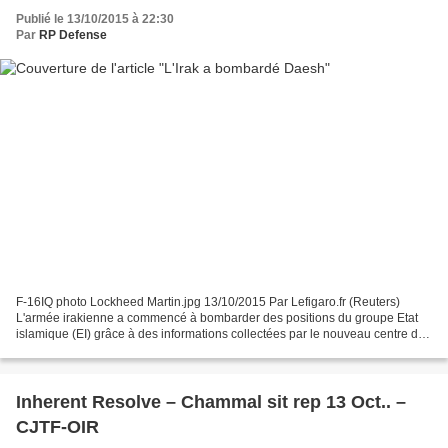
Publié le 13/10/2015 à 22:30
Par
RP Defense
F-16IQ photo Lockheed Martin.jpg 13/10/2015 Par Lefigaro.fr (Reuters)
L'armée irakienne a commencé à bombarder des positions du groupe Etat
islamique (EI) grâce à des informations collectées par le nouveau centre de
renseignement établi conjointement...
Inherent Resolve – Chammal sit rep 13 Oct.. –
CJTF-OIR