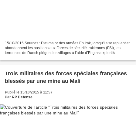
15/10/2015 Sources : État-major des armées En Irak, lorsqu’ils se replient et
abandonnent les positions aux Forces de sécurité irakiennes (FSI), les
terroristes de Daech piègent les villages à l’aide d’Engins explosifs
improvisés (IED) pour rendre difficile...
Trois militaires des forces spéciales françaises
blessés par une mine au Mali
Publié le 15/10/2015 à 11:57
Par
RP Defense