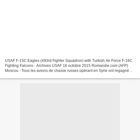
USAF F-15C Eagles (493rd Fighter Squadron) with Turkish Air Force F-16C
Fighting Falcons - Archives USAF 16 octobre 2015 Romandie.com (AFP)
Moscou - Tous les avions de chasse russes opérant en Syrie ont regagné
leur base et tous les drones russes fonctionnent...