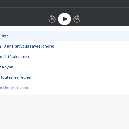
 DayZ
 a 13 ans (et vous l'avez ignoré)
e (littéralement)
im Rayan
 toutes les règles
s les jeux vidéo
us choquant de Rockstar ? - Le scandale BULLY
e plus moche de Steam
du RÊVE tourne au CAUCHEMAR