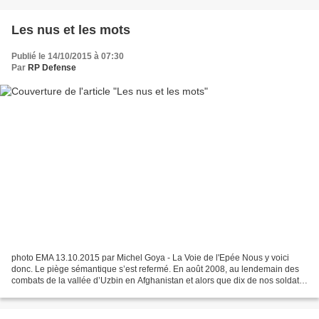
Les nus et les mots
Publié le 14/10/2015 à 07:30
Par
RP Defense
photo EMA 13.10.2015 par Michel Goya - La Voie de l'Epée Nous y voici
donc. Le piège sémantique s’est refermé. En août 2008, au lendemain des
combats de la vallée d’Uzbin en Afghanistan et alors que dix de nos soldats
et peut-être soixante-dix ennemis...