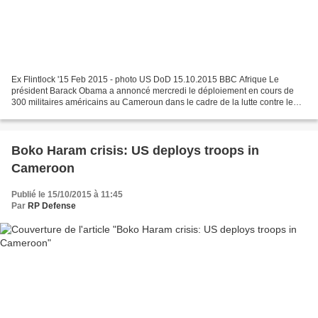
Ex ‎Flintlock‬ '15 Feb 2015 - photo US DoD 15.10.2015 BBC Afrique Le
président Barack Obama a annoncé mercredi le déploiement en cours de
300 militaires américains au Cameroun dans le cadre de la lutte contre le
groupe islamiste Boko Haram en Afrique...
Boko Haram crisis: US deploys troops in
Cameroon
Publié le 15/10/2015 à 11:45
Par
RP Defense