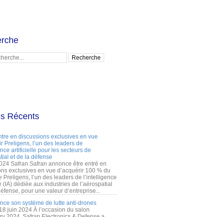
rche
es Récents
ntre en discussions exclusives en vue
r Preligens, l’un des leaders de
gence artificielle pour les secteurs de
tial et de la défense
2024 Safran Safran annonce être entré en
ons exclusives en vue d’acquérir 100 % du
e Preligens, l’un des leaders de l’intelligence
lle (IA) dédiée aux industries de l’aérospatial
défense, pour une valeur d’entreprise...
ance son système de lutte anti-drones
 18 juin 2024 À l’occasion du salon
ry 2024, Safran Electronics & Defense a