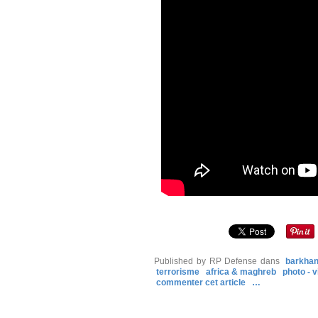
Published by RP Defense
dans
barkha
terrorisme
africa & maghreb
photo - v
commenter cet article
…