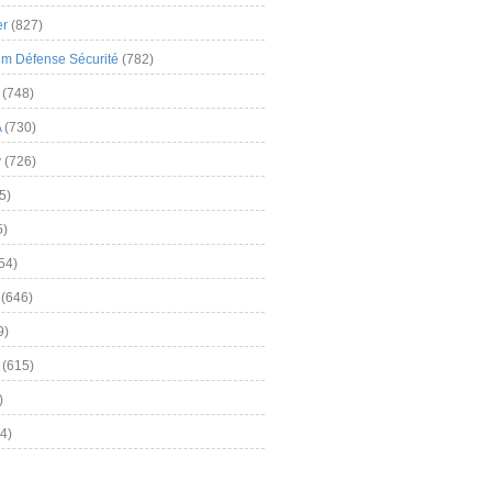
er
(827)
m Défense Sécurité
(782)
(748)
A
(730)
y
(726)
5)
5)
54)
(646)
9)
(615)
)
4)