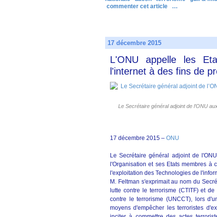
commenter cet article
…
17 décembre 2015
L'ONU appelle les Etat
l'internet à des fins de 
Le Secrétaire général adjoint de l’ONU au
17 décembre 2015 –
ONU
Le Secrétaire général adjoint de l'ONU 
l'Organisation et ses Etats membres à co
l'exploitation des Technologies de l'infor
M. Feltman s'exprimait au nom du Secrét
lutte contre le terrorisme (CTITF) et d
contre le terrorisme (UNCCT), lors d'
moyens d'empêcher les terroristes d'exp
inciter à commettre des actes terrorist