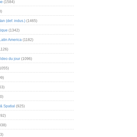
me
(1584)
3)
an (def. indus.)
(1465)
tique
(1342)
Latin America
(1182)
1126)
Video du jour
(1096)
1055)
9)
63)
0)
& Spatial
(925)
92)
838)
3)