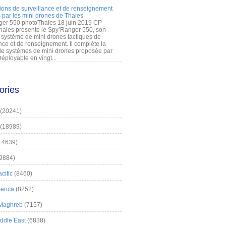
ions de surveillance et de renseignement
 par les mini drones de Thales
er 550 photoThales 18 juin 2019 CP
hales présente le Spy’Ranger 550, son
système de mini drones tactiques de
nce et de renseignement. Il complète la
 systèmes de mini drones proposée par
éployable en vingt...
ories
(20241)
(18989)
14639)
9884)
cific
(8460)
erica
(8252)
 Maghreb
(7157)
iddle East
(6838)