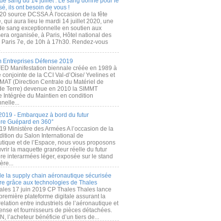
de sang du 14 juillet : Le sang donné pour le
é, ils ont besoin de vous !
20 source DCSSA À l'occasion de la fête
, qui aura lieu le mardi 14 juillet 2020, une
 de sang exceptionnelle en soutien aux
era organisée, à Paris, Hôtel national des
s Paris 7e, de 10h à 17h30. Rendez-vous
.
 Entreprises Défense 2019
FED Manifestation biennale créée en 1989 à
ive conjointe de la CCI Val-d’Oise/ Yvelines et
MAT (Direction Centrale du Matériel de
de Terre) devenue en 2010 la SIMMT
e Intégrée du Maintien en condition
nelle...
2019 - Embarquez à bord du futur
ère Guépard en 360°
19 Ministère des Armées A l’occasion de la
ition du Salon International de
utique et de l’Espace, nous vous proposons
rir la maquette grandeur réelle du futur
ère interarmées léger, exposée sur le stand
ère...
 de la supply chain aéronautique sécurisée
re grâce aux technologies de Thales
ales 17 juin 2019 CP Thales Thales lance
première plateforme digitale assurant la
elation entre industriels de l’aéronautique et
fense et fournisseurs de pièces détachées.
, l’acheteur bénéficie d’un tiers de...