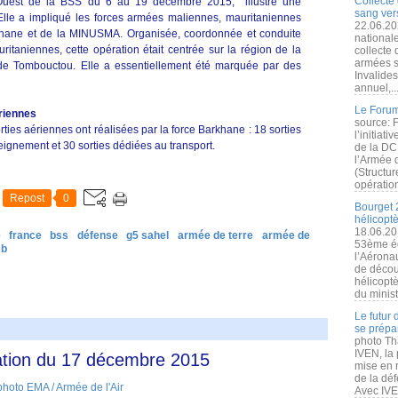
Collecte 
’Ouest de la BSS du 6 au 19 décembre 2015, illustre une
sang vers
. Elle a impliqué les forces armées maliennes, mauritaniennes
22.06.20
khane et de la MINUSMA. Organisée, coordonnée et conduite
nationale
itaniennes, cette opération était centrée sur la région de la
collecte
armées s
e Tombouctou. Elle a essentiellement été marquée par des
Invalide
annuel,..
Le Forum
riennes
source: 
ties aériennes ont réalisées par la force Barkhane : 18 sorties
l’initiat
eignement et 30 sorties dédiées au transport.
de la DC
l’Armée 
(Structur
opération
Repost
0
Bourget 
hélicopt
18.06.20
e
france
bss
défense
g5 sahel
armée de terre
armée de
53ème éd
eb
l’Aérona
de découv
hélicopt
du minist
Le futur
se prépa
photo Th
IVEN, la 
ation du 17 décembre 2015
mise en r
de la dé
Avec IVEN