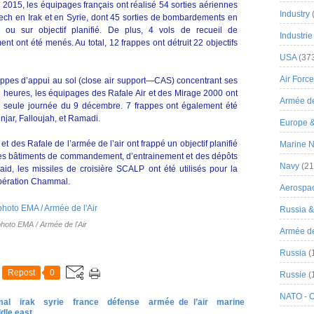
2015, les équipages français ont réalisé 54 sorties aériennes
Industry
ch en Irak et en Syrie, dont 45 sorties de bombardements en
 ou sur objectif planifié. De plus, 4 vols de recueil de
Industrie
ent ont été menés. Au total, 12 frappes ont détruit 22 objectifs
USA
(37
Air Force
appes d’appui au sol (close air support—CAS) concentrant ses
8 heures, les équipages des Rafale Air et des Mirage 2000 ont
Armée de
la seule journée du 9 décembre. 7 frappes ont également été
injar, Falloujah, et Ramadi.
Europe 
des Rafale de l’armée de l’air ont frappé un objectif planifié
Marine N
 Des bâtiments de commandement, d’entrainement et des dépôts
Navy
(21
raid, les missiles de croisière SCALP ont été utilisés pour la
opération Chammal.
Aerospa
Russia 
hoto EMA / Armée de l'Air
Armée de 
Russia
(
Repost
0
Russie
(
NATO - 
mal
irak
syrie
france
défense
armée de l’air
marine
ddle east