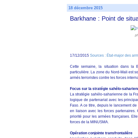
18 décembre 2015
Barkhane : Point de sit
p
17/12/2015
Sources : État-major des ar
Cette semaine, la situation dans la
particulière. La zone du Nord-Mali est 
armés terroristes contre les forces intern
Focus sur la stratégie sahélo-saharie
La stratégie sahélo-saharienne de la Fra
logique de partenariat avec les principa
Faso. A ce titre, depuis le lancement d
en liaison avec les forces partenaires. 
priorité pour les armées françaises. Ell
forces de la MINUSMA.
Opération conjointe transfrontalière