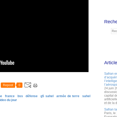
Reche
Articl
Safran e
d’acquéri
l’intelli
l’aérospa
Repost
0
24 juin 
discussi
capital d
ne
france
bss
défense
g5 sahel
armée de terre
sahel
artificie
ideo du jour
et de la 
Safran l
Paris, le
Eurosato