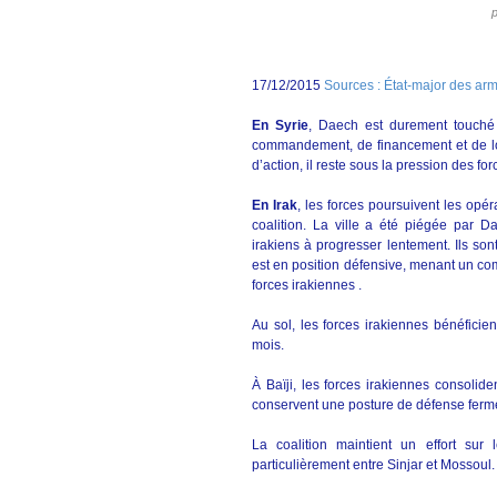
p
17/12/2015
Sources : État-major des ar
En Syrie
, Daech est durement touché p
commandement, de financement et de logi
d’action, il reste sous la pression des f
En Irak
, les forces poursuivent les op
coalition. La ville a été piégée par D
irakiens à progresser lentement. Ils so
est en position défensive, menant un co
forces irakiennes .
Au sol, les forces irakiennes bénéficie
mois.
À Baïji, les forces irakiennes consolide
conservent une posture de défense ferme
La coalition maintient un effort su
particulièrement entre Sinjar et Mossoul.