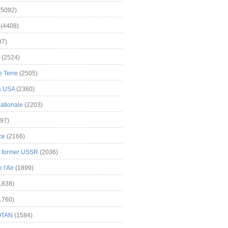
(5092)
(4408)
37)
(2524)
 Terre
(2505)
& USA
(2360)
ationale
(2203)
97)
ce
(2166)
& former USSR
(2036)
l'Air
(1899)
1838)
1760)
OTAN
(1584)