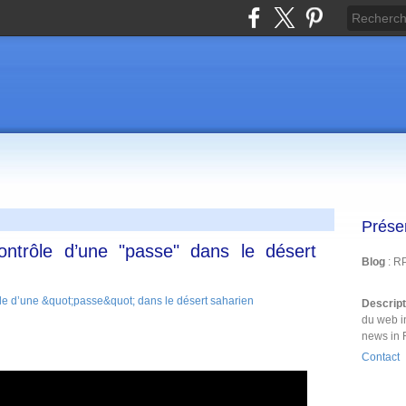
Prése
ntrôle d’une "passe" dans le désert
Blog
: R
Descrip
du web i
news in 
Contact