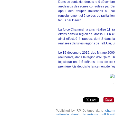
Dans ce contexte, depuis le 9 décembre 
au-dessus des zones contrôlées par Dae
appui des troupes irakiennes au sol
renseignement et 5 sorties de ravitaillem
tenus par Daech.
La force Chammal a ainsi réalisé 11 fr
efforts dans la région de Mossoul. En 4
ainsi effectué 4 frappes, dont 2 dans 
réalisées dans les régions de Tall Afar, S
Le 15 décembre 2015, des Mirage 2000 et 
(deliberate) dans la région d’Al Qaim.
logistique ont été détruits. Lors de ce 
première fois depuis le lancement de l’
p
Published by RP Defense
dans
cham
nationale
daesh
terrorisme
gulf & mi