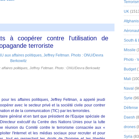
Terroris
UK
(151
Afghanist
Aéronau
s à coopérer contre l'utilisation de
South & 
propagande terroriste
Missile
(
Photo - 
x affaires politiques, Jeffrey Feltman. Photo : ONU/Devra Berkowitz
Budget
(
Mali
(100
Naval
(9
Syrie
(96
pour les affaires politiques, Jeffrey Feltman, a appelé jeudi
opérer avec le secteur privé et la société civile pour contrer
Défense 
mation et de la communication (TIC) par les terroristes.
aire général et en tant que président de l'Equipe spéciale de
Daesh
(8
e Directeur exécutif du Centre des Nations Unies pour la lutte
drones
(
une réunion du Comité contre le terrorisme consacrée aux «
loiter l'Internet et les médias sociaux pour recruter et pour
Syria
(83
es, tout en respectant les droits de l'homme et les libertés