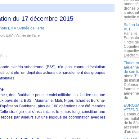
annoncé l
drones S
croissan
bataille q
uation du 17 décembre 2015
Safran la
ACE
Paris, le
hoto EMA / Armée de Terre
Eurosato
l’intelli
Cognitive
capacité
Electroni
mées
Thales v
 Bande sahélo-saharienne (BSS) n’a pas connu d’évolution
aérienne 
de son te
sous contrôle, en dépit des actions de harcèlement des groupes
photo Th
ationales.
du minist
Défense 
fournitu
nne
aérienne
nce, dont Barkhane porte le volet militaire, est fondée sur une
de...
ux pays de la BSS : Mauritanie, Mali, Niger, Tchad et Burkina-
EUROSAT
e l’opération Barkhane, plus de 100 opérations ont été menées
ATTEND
Cette stratégie qui s’inscrit dans le temps long, constitue une
Depuis 2
e repose par ailleurs sur une logique de coordination avec les
les muta
de la Sé
accélérat
d’un nouv