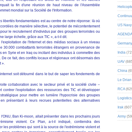
rquait la fin d'une réunion de haut niveau de l'Assemblée
Helicopt
ommet mondial sur la Société de l'Information.
Continuu
s libertés fondamentales est au centre de notre réponse: là où
US Navy
 accordées de manière sélective, le potentiel de mécontentement
le pour le recrutement d'individus par des groupes terroristes ou
AGEND
ne large échelle, grâce aux TIC », a-t-il dit.
l'exploitation de l'Internet et des médias sociaux à un niveau
German
de 30.000 combattants terroristes étrangers en provenance de
India
(72
s en Syrie et en Iraq ou incitant des individus à commettre des
. De ce fait, des conflits locaux et régionaux ont désormais des
UAV
(68
 ».
China
(6
nternet soit détourné dans le but de saper les fondements de
Le Drian
te collaboration avec le secteur privé et la société civile –
RCA
(62
 contrer l'exploitation des ressources des TIC et développer
stratégique pour mettre en lumière l'hypocrisie des groupes
Logistics
ut en présentant à leurs recrues potentielles des alternatives
Irak
(607
e l'ONU, Ban Ki-moon, allait présenter dans les prochains jours
Army
(59
rémisme violent. Ce Plan, a-t-il indiqué, contiendra des
r les problèmes qui sont à la source de l'extrémisme violent et