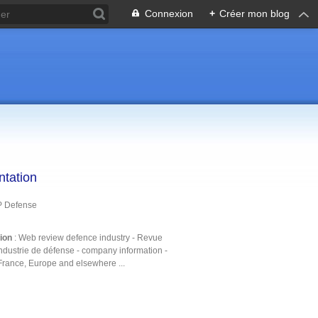
Connexion
+
Créer mon blog
ntation
P Defense
tion
: Web review defence industry - Revue
ndustrie de défense - company information -
France, Europe and elsewhere ...