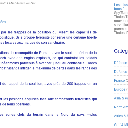
hoto EMA / Armée de l'Air
Les miss
boostées
Spy’Rang
Thales T
nouveau 
mées
surveilla
gamme de
ar les frappes de la coalition qui visent les capacités de
Thales. D
stique. Si le groupe terroriste conserve une certaine liberté
orces locales aux marges de son sanctuaire.
Categ
érations de reconquête de Ramadi avec le soutien aérien de la
aech avec des engins explosifs, ce qui contraint les soldats
Défense
nt néanmoins parvenus à avancer jusqu’au centre-ville. Daech
mbat visant à infliger le maximum de pertes dans les rangs des
Defence
France
(
nt de l’appui de la coalition, avec près de 200 frappes en un
Europe
(
Asia & Pa
nt les positions acquises face aux combattants terroristes qui
 de leurs positions.
North Am
r les zones clefs du terrain dans le Nord du pays —plus
Africa &
Gulf & M