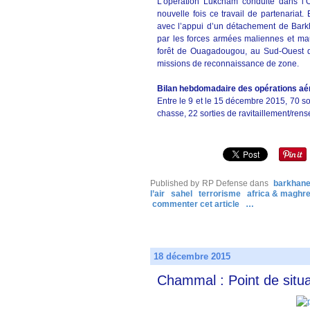
L’opération Lukcham conduite dans l
nouvelle fois ce travail de partenariat
avec l’appui d’un détachement de Bar
par les forces armées maliennes et maur
forêt de Ouagadougou, au Sud-Ouest d
missions de reconnaissance de zone.
Bilan hebdomadaire des opérations aé
Entre le 9 et le 15 décembre 2015, 70 sor
chasse, 22 sorties de ravitaillement/rens
Published by RP Defense
dans
barkhan
l’air
sahel
terrorisme
africa & maghr
commenter cet article
…
18 décembre 2015
Chammal : Point de situ