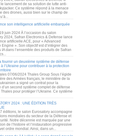
e lancement de sa solution de lutte anti-
kyjacker. Ce système répond à la menace
te des drones, aussi bien sur le champ de
u’à...
nce son intelligence artificielle embarquée
 19 juin 2024 À l’occasion du salon
ry 2024, Safran Electronics & Defense lance
gence artificielle ACE, pour « Advanced
 Engine ». Son objectif est d’intégrer des
s IA dans l’ensemble des produits de Safran
cs...
a fournir un deuxième système de défense
à l’Ukraine pour contribuer à la protection
rritoire
ales 07/06/2024 Thales Group Sous l’égide
ère des Armées français, le ministère de la
ukrainien a signé un contrat pour la
re d’un second système complet de défense
 Thales pour protéger l’Ukraine. Ce système
ORY 2024 : UNE ÉDITION TRÈS
UE
7 éditions, le salon Eurosatory accompagne
tions mondiales du secteur de la Défense et
curité. Notre décennie est marquée par une
ion de l’histoire et l’instauration progressive
el ordre mondial. Ainsi, dans un...