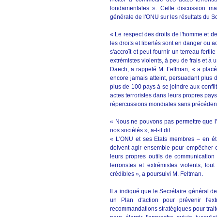
fondamentales ». Cette discussion ma
générale de l'ONU sur les résultats du S
« Le respect des droits de l'homme et de
les droits et libertés sont en danger ou
s'accroît et peut fournir un terreau ferti
extrémistes violents, à peu de frais et à u
Daech, a rappelé M. Feltman, « a placé 
encore jamais atteint, persuadant plus 
plus de 100 pays à se joindre aux conflit
actes terroristes dans leurs propres pays
répercussions mondiales sans précédent
« Nous ne pouvons pas permettre que l'i
nos sociétés », a-t-il dit.
« L'ONU et ses Etats membres – en étroi
doivent agir ensemble pour empêcher et
leurs propres outils de communication 
terroristes et extrémistes violents, to
crédibles », a poursuivi M. Feltman.
Il a indiqué que le Secrétaire général d
un Plan d'action pour prévenir l'ext
recommandations stratégiques pour traite