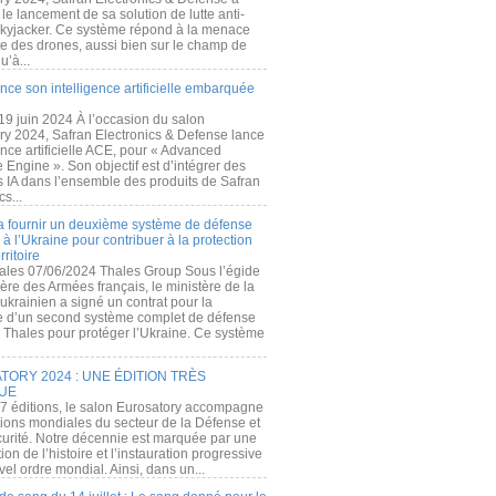
e lancement de sa solution de lutte anti-
kyjacker. Ce système répond à la menace
te des drones, aussi bien sur le champ de
u’à...
nce son intelligence artificielle embarquée
 19 juin 2024 À l’occasion du salon
ry 2024, Safran Electronics & Defense lance
gence artificielle ACE, pour « Advanced
 Engine ». Son objectif est d’intégrer des
s IA dans l’ensemble des produits de Safran
cs...
a fournir un deuxième système de défense
à l’Ukraine pour contribuer à la protection
rritoire
ales 07/06/2024 Thales Group Sous l’égide
ère des Armées français, le ministère de la
ukrainien a signé un contrat pour la
re d’un second système complet de défense
 Thales pour protéger l’Ukraine. Ce système
ORY 2024 : UNE ÉDITION TRÈS
UE
7 éditions, le salon Eurosatory accompagne
tions mondiales du secteur de la Défense et
curité. Notre décennie est marquée par une
ion de l’histoire et l’instauration progressive
el ordre mondial. Ainsi, dans un...