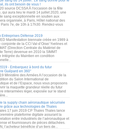
de sang du 14 juillet : Le sang donné pour le
é, ils ont besoin de vous !
20 source DCSSA À l'occasion de la fête
, qui aura lieu le mardi 14 juillet 2020, une
 de sang exceptionnelle en soutien aux
era organisée, à Paris, Hôtel national des
s Paris 7e, de 10h à 17h30. Rendez-vous
.
 Entreprises Défense 2019
FED Manifestation biennale créée en 1989 à
ive conjointe de la CCI Val-d’Oise/ Yvelines et
MAT (Direction Centrale du Matériel de
de Terre) devenue en 2010 la SIMMT
e Intégrée du Maintien en condition
nelle...
2019 - Embarquez à bord du futur
ère Guépard en 360°
19 Ministère des Armées A l’occasion de la
ition du Salon International de
utique et de l’Espace, nous vous proposons
rir la maquette grandeur réelle du futur
ère interarmées léger, exposée sur le stand
ère...
 de la supply chain aéronautique sécurisée
re grâce aux technologies de Thales
ales 17 juin 2019 CP Thales Thales lance
première plateforme digitale assurant la
elation entre industriels de l’aéronautique et
fense et fournisseurs de pièces détachées.
, l’acheteur bénéficie d’un tiers de...