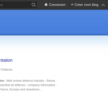
Connexion
+
Créer mon blog
ntation
P Defense
tion
: Web review defence industry - Revue
ndustrie de défense - company information -
France, Europe and elsewhere ...