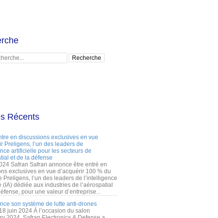
rche
es Récents
ntre en discussions exclusives en vue
r Preligens, l’un des leaders de
gence artificielle pour les secteurs de
tial et de la défense
2024 Safran Safran annonce être entré en
ons exclusives en vue d’acquérir 100 % du
e Preligens, l’un des leaders de l’intelligence
lle (IA) dédiée aux industries de l’aérospatial
défense, pour une valeur d’entreprise...
ance son système de lutte anti-drones
 18 juin 2024 À l’occasion du salon
ry 2024, Safran Electronics & Defense a