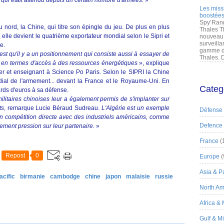
 qui était attendu depuis un certain nombre d'années.
»
Les miss
boostées
Spy’Rang
u nord, la Chine, qui titre son épingle du jeu. De plus en plus
Thales T
elle devient le quatrième exportateur mondial selon le Sipri et
nouveau 
surveilla
e.
gamme de
'est qu'il y a un positionnement qui consiste aussi à essayer de
Thales. D
n en termes d'accès à des ressources énergétiques
», explique
r et enseignant à Science Po Paris. Selon le SIPRI la Chine
ial de l'armement... devant la France et le Royaume-Uni. En
Categ
rds d'euros à sa défense.
itaires chinoises leur a également permis de s'implanter sur
ts
, remarque Lucie Béraud Sudreau.
L'Algérie est un exemple
Défense
 en compétition directe avec des industriels américains, comme
Defence
tement pression sur leur partenaire.
»
France
(
Repost
0
Europe
(
Asia & Pa
acific
birmanie
cambodge
chine
japon
malaisie
russie
North Am
Africa &
Gulf & M