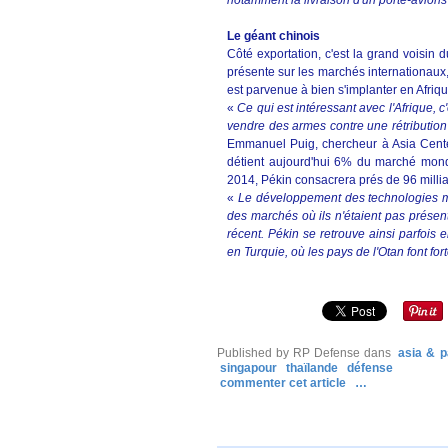
notamment la livraison d'un porte-avions
Le géant chinois
Côté exportation, c'est la grand voisin d
présente sur les marchés internationaux, 
est parvenue à bien s'implanter en Afriqu
«
Ce qui est intéressant avec l'Afrique, c
vendre des armes contre une rétributio
Emmanuel Puig, chercheur à Asia Cente
détient aujourd'hui 6% du marché mond
2014, Pékin consacrera prés de 96 millia
«
Le développement des technologies mil
des marchés où ils n'étaient pas présen
récent. Pékin se retrouve ainsi parfois
en Turquie, où les pays de l'Otan font for
Published by RP Defense
dans
asia & p
singapour
thaïlande
défense
commenter cet article
…