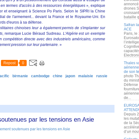
'est qu'il y a un positionnement qui consiste aussi à essayer de
annoncé l
n en termes d'accès à des ressources énergétiques
», explique
drones S
r et enseignant à Science Po Paris. Selon le SIPRI la Chine
croissan
ial de l'armement... devant la France et le Royaume-Uni. En
bataille q
rds d'euros à sa défense.
Safran la
itaires chinoises leur a également permis de s'implanter sur
ACE
ts
, remarque Lucie Béraud Sudreau.
L'Algérie est un exemple
Paris, le
Eurosato
 en compétition directe avec des industriels américains, comme
l’intelli
tement pression sur leur partenaire.
»
Cognitive
capacité
Electroni
Repost
0
Thales v
aérienne 
de son te
acific
birmanie
cambodge
chine
japon
malaisie
russie
photo Th
du minist
Défense 
fournitu
aérienne
de...
EUROSAT
ATTEND
Depuis 2
outenues par les tensions en Asie
les muta
de la Sé
accélérat
d’un nouv