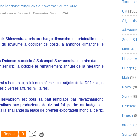
Terroris
UK
(151
 thaïlandaise Yingluck Shinawatra: Source VNA
Afghanist
Aéronau
uck Shinawatra a pris en charge dimanche le portefeuille de la
South & 
e du royaume à occuper ce poste, a annoncé dimanche le
Missile
(
Photo - 
la Défense, succède à Sukampol Suwannathat et entre dans le
niser d'ici à octobre le remaniement annuel de la hiérarchie
Budget
(
Mali
(100
l à la retraite, a été nommé ministre adjoint de la Défense, et
Naval
(9
es diverses affaires militaires.
Syrie
(96
eriyapirom est pour sa part remplacé par Niwatthamrong
ntions aux producteurs de riz ont fait perdre au budget du
Défense 
 à la Thaïlande sa place de premier exportateur mondial de riz.
Daesh
(8
drones
(
Repost
0
Syria
(83