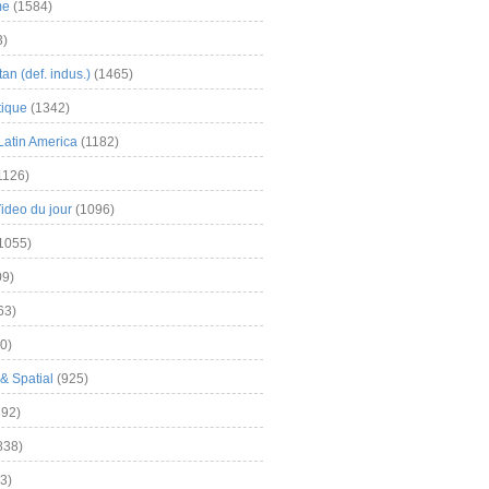
me
(1584)
3)
an (def. indus.)
(1465)
tique
(1342)
Latin America
(1182)
1126)
Video du jour
(1096)
1055)
9)
63)
0)
& Spatial
(925)
92)
838)
3)