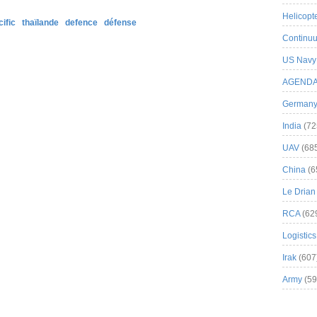
Helicopt
ific
thaïlande
defence
défense
Continuu
US Navy
AGEND
German
India
(72
UAV
(68
China
(6
Le Drian
RCA
(62
Logistics
Irak
(607
Army
(59