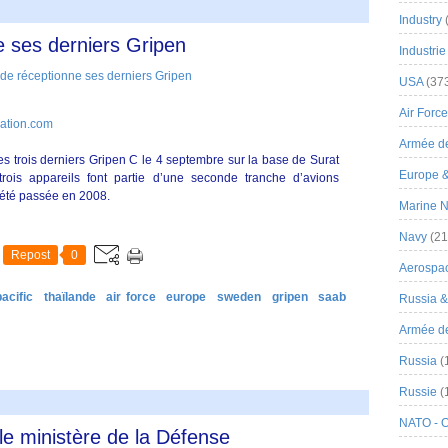
Industry
e ses derniers Gripen
Industrie
USA
(37
Air Force
iation.com
Armée de
es trois derniers Gripen C le 4 septembre sur la base de Surat
Europe 
rois appareils font partie d’une seconde tranche d’avions
été passée en 2008.
Marine N
Navy
(21
Repost
0
Aerospa
acific
thaïlande
air force
europe
sweden
gripen
saab
Russia 
Armée de 
Russia
(
Russie
(
NATO - 
le ministère de la Défense