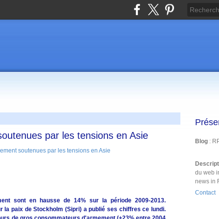
Prése
outenues par les tensions en Asie
Blog
: R
Descrip
du web i
news in 
Contact
ment sont en hausse de 14% sur la période 2009-2013.
r la paix de Stockholm (Sipri) a publié ses chiffres ce lundi.
oujours de gros consommateurs d'armement (+23% entre 2004