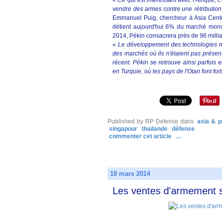
«
Ce qui est intéressant avec l'Afrique, c
vendre des armes contre une rétributio
Emmanuel Puig, chercheur à Asia Cente
détient aujourd'hui 6% du marché mond
2014, Pékin consacrera prés de 96 millia
«
Le développement des technologies mil
des marchés où ils n'étaient pas présen
récent. Pékin se retrouve ainsi parfois
en Turquie, où les pays de l'Otan font for
Published by RP Defense
dans
asia & p
singapour
thaïlande
défense
commenter cet article
…
18 mars 2014
Les ventes d'armement s