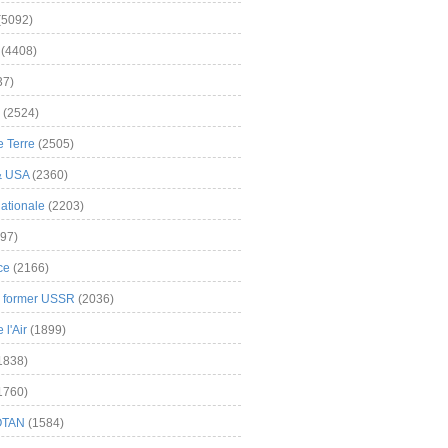
(5092)
(4408)
37)
(2524)
 Terre
(2505)
& USA
(2360)
ationale
(2203)
97)
ce
(2166)
& former USSR
(2036)
l'Air
(1899)
1838)
1760)
OTAN
(1584)