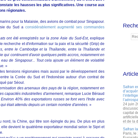
constate les hausses les plus significatives. Une course aux
ons régionales.
-marins pour la Malaisie, des avions de combat pour Singapour.
Reche
'Asie du Sud a
considérablement augmenté ses commandes
ats ont été enregistrés sur la zone Asie du Sud-Est
, explique
recherche et d'information sur la paix et la sécurité (Grip) de
s, entre le Cambodge et la Thaïlande, entre la Thaïlande et
sie qui continuent d'avoir quelques petits accros, notamment en
eau de Singapour... Tout cela ajoute un élément de volatilité
due.
»
es tensions régionales mais aussi par le développement des
Articl
entre la Corée du Sud et l'Indonésie autour d'un contrat de
iqué par Séoul.
Safran e
rnisation des arsenaux des pays de la région, notamment en
d’acquéri
es capacités industrielles d'armement
, remarque Lucie Béraud
l’intelli
.
Environ 40% des exportations russes se font vers l'Inde avec
l’aérospa
24 juin 
 qui était attendu depuis un certain nombre d'années.
»
discussi
capital d
artificie
u nord, la Chine, qui titre son épingle du jeu. De plus en plus
et de la 
elle devient le quatrième exportateur mondial selon le Sipri et
Safran l
e.
Paris, le
Eurosato