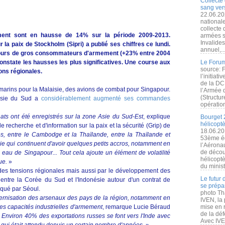
Collecte 
sang vers
22.06.20
nationale
collecte
ment sont en hausse de 14% sur la période 2009-2013.
armées s
Invalide
r la paix de Stockholm (Sipri) a publié ses chiffres ce lundi.
annuel,..
oujours de gros consommateurs d'armement (+23% entre 2004
constate les hausses les plus significatives. Une course aux
Le Forum
source: 
ons régionales.
l’initiat
de la DC
-marins pour la Malaisie, des avions de combat pour Singapour.
l’Armée 
(Structur
'Asie du Sud a
considérablement augmenté ses commandes
opération
ats ont été enregistrés sur la zone Asie du Sud-Est
, explique
Bourget 
hélicopt
recherche et d'information sur la paix et la sécurité (Grip) de
18.06.20
s, entre le Cambodge et la Thaïlande, entre la Thaïlande et
53ème éd
sie qui continuent d'avoir quelques petits accros, notamment en
l’Aérona
de découv
eau de Singapour... Tout cela ajoute un élément de volatilité
hélicopt
due.
»
du minist
es tensions régionales mais aussi par le développement des
Le futur
entre la Corée du Sud et l'Indonésie autour d'un contrat de
se prépa
iqué par Séoul.
photo Th
rnisation des arsenaux des pays de la région, notamment en
IVEN, la 
es capacités industrielles d'armement
, remarque Lucie Béraud
mise en r
de la dé
.
Environ 40% des exportations russes se font vers l'Inde avec
Avec IVEN