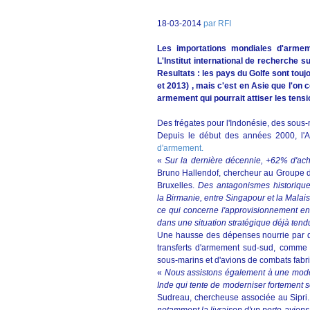
18-03-2014
par RFI
Les importations mondiales d'arme
L'Institut international de recherche su
Resultats : les pays du Golfe sont t
et 2013) , mais c'est en Asie que l'on 
armement qui pourrait attiser les tensi
Des frégates pour l'Indonésie, des sous
Depuis le début des années 2000, l
d'armement.
«
Sur la dernière décennie, +62% d'ach
Bruno Hallendof, chercheur au Groupe de 
Bruxelles.
Des antagonismes historique
la Birmanie, entre Singapour et la Malai
ce qui concerne l'approvisionnement en 
dans une situation stratégique déjà ten
Une hausse des dépenses nourrie par d
transferts d'armement sud-sud, comme 
sous-marins et d'avions de combats fabr
«
Nous assistons également à une mode
Inde qui tente de moderniser fortement s
Sudreau, chercheuse associée au Sipri