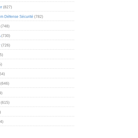
er
(827)
m Défense Sécurité
(782)
(748)
A
(730)
y
(726)
5)
5)
54)
(646)
9)
(615)
)
4)