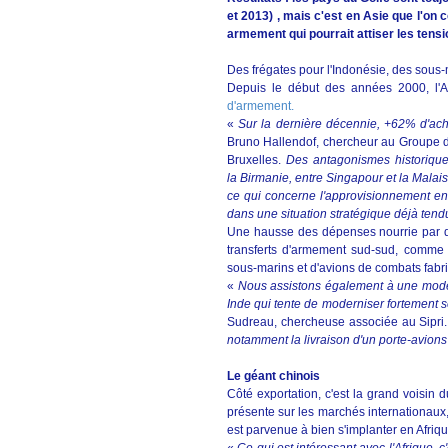
et 2013) , mais c'est en Asie que l'on 
armement qui pourrait attiser les tensi
Des frégates pour l'Indonésie, des sous
Depuis le début des années 2000, l
d'armement.
«
Sur la dernière décennie, +62% d'ach
Bruno Hallendof, chercheur au Groupe de 
Bruxelles.
Des antagonismes historique
la Birmanie, entre Singapour et la Malai
ce qui concerne l'approvisionnement en 
dans une situation stratégique déjà ten
Une hausse des dépenses nourrie par d
transferts d'armement sud-sud, comme 
sous-marins et d'avions de combats fabr
«
Nous assistons également à une mode
Inde qui tente de moderniser fortement s
Sudreau, chercheuse associée au Sipri
notamment la livraison d'un porte-avions
Le géant chinois
Côté exportation, c'est la grand voisin d
présente sur les marchés internationaux, 
est parvenue à bien s'implanter en Afriqu