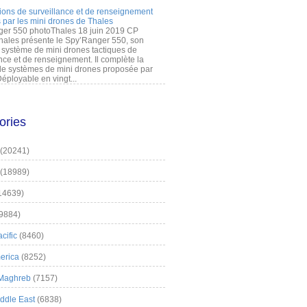
ions de surveillance et de renseignement
 par les mini drones de Thales
er 550 photoThales 18 juin 2019 CP
hales présente le Spy’Ranger 550, son
système de mini drones tactiques de
nce et de renseignement. Il complète la
 systèmes de mini drones proposée par
éployable en vingt...
ories
(20241)
(18989)
14639)
9884)
cific
(8460)
erica
(8252)
 Maghreb
(7157)
iddle East
(6838)