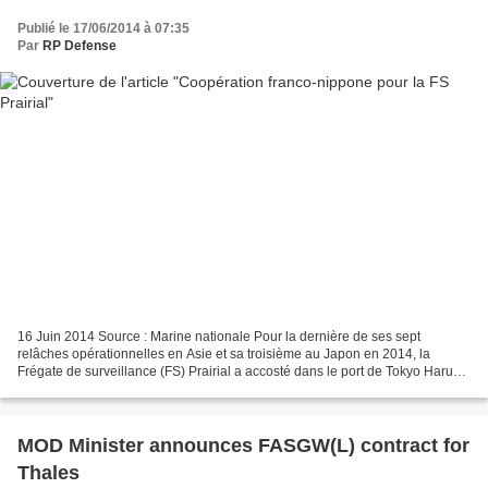
Publié le 17/06/2014 à 07:35
Par
RP Defense
16 Juin 2014 Source : Marine nationale Pour la dernière de ses sept
relâches opérationnelles en Asie et sa troisième au Japon en 2014, la
Frégate de surveillance (FS) Prairial a accosté dans le port de Tokyo Harumi,
en plein cœur de la capitale nippone....
MOD Minister announces FASGW(L) contract for
Thales