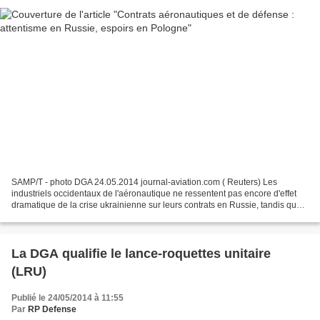
SAMP/T - photo DGA 24.05.2014 journal-aviation.com ( Reuters) Les
industriels occidentaux de l'aéronautique ne ressentent pas encore d'effet
dramatique de la crise ukrainienne sur leurs contrats en Russie, tandis que
les groupes de défense sont en ordre...
La DGA qualifie le lance-roquettes unitaire
(LRU)
Publié le 24/05/2014 à 11:55
Par
RP Defense