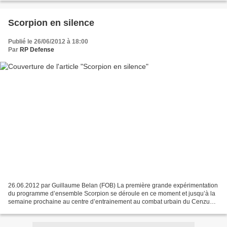
Scorpion en silence
Publié le 26/06/2012 à 18:00
Par
RP Defense
26.06.2012 par Guillaume Belan (FOB) La première grande expérimentation
du programme d’ensemble Scorpion se déroule en ce moment et jusqu’à la
semaine prochaine au centre d’entrainement au combat urbain du Cenzub
(Sissonne), comme l’annonçait FOB en avril...