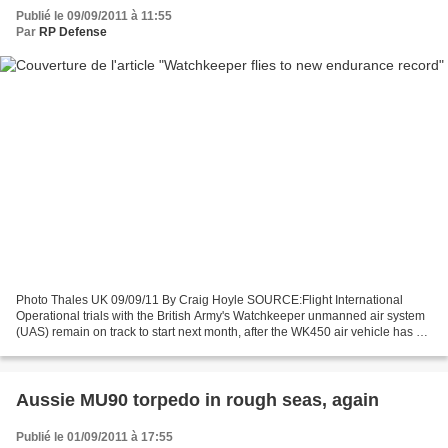
Publié le 09/09/2011 à 11:55
Par
RP Defense
Photo Thales UK 09/09/11 By Craig Hoyle SOURCE:Flight International
Operational trials with the British Army's Watchkeeper unmanned air system
(UAS) remain on track to start next month, after the WK450 air vehicle has set
a new endurance record in testing....
Aussie MU90 torpedo in rough seas, again
Publié le 01/09/2011 à 17:55