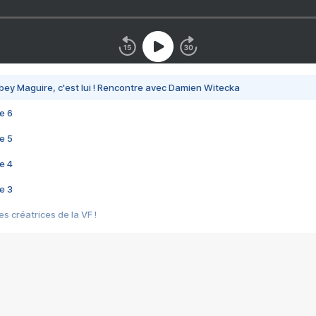
bey Maguire, c'est lui ! Rencontre avec Damien Witecka
e 6
e 5
e 4
e 3
s créatrices de la VF !
e 2
e 1
e Mektoub My Love arrive enfin ! Rencontre avec Shaïn Boumedine et Sal