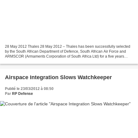
28 May 2012 Thales 28 May 2012 – Thales has been successfully selected
by the South African Department of Defence, South African Air Force and
ARMSCOR (Armaments Corporation of South Africa Ltd) for a five years
Through Life Support [TLS] of all Thales...
Airspace Integration Slows Watchkeeper
Publié le 23/03/2012 à 08:50
Par
RP Defense