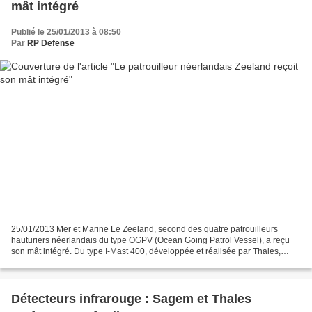
mât intégré
Publié le 25/01/2013 à 08:50
Par
RP Defense
25/01/2013 Mer et Marine Le Zeeland, second des quatre patrouilleurs
hauturiers néerlandais du type OGPV (Ocean Going Patrol Vessel), a reçu
son mât intégré. Du type I-Mast 400, développée et réalisée par Thales,
l’imposante structure, d’un poids de 52...
Détecteurs infrarouge : Sagem et Thales