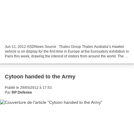
Jun 11, 2012 ASDNews Source : Thales Group Thales Australia’s Hawkei
vehicle is on display for the first time in Europe at the Eurosatory exhibition in
Paris this week, drawing the interest of visitors from around the world. The 7-
tonne lightweight vehicle...
Cytoon handed to the Army
Publié le 29/05/2012 à 17:51
Par
RP Defense