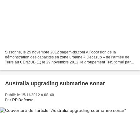
Sissonne, le 29 novembre 2012 sagem-ds.com A l’occasion de la
démonstration des capacités en zone urbaine « Decazub » de l’armée de
Terre au CENZUB (1) le 29 novembre 2012, le groupement TNS formé par
Thales, Nexter Systems, Sagem (groupe Safran) met...
Australia upgrading submarine sonar
Publié le 15/11/2012 à 08:40
Par
RP Defense