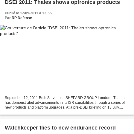
DSEi 2011: Thales shows optronics products
Publié le 12/09/2011 à 12:55
Par
RP Defense
September 12, 2011 Beth Stevenson,SHEPARD GROUP London - Thales
has demonstrated advancements in its ISR capabilities through a series of
new products and platform upgrades. At a pre-DSEi briefing on 13 July,
Thales introduced the new Orion stabilised...
Watchkeeper flies to new endurance record