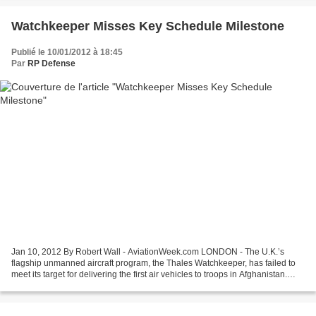
Watchkeeper Misses Key Schedule Milestone
Publié le 10/01/2012 à 18:45
Par
RP Defense
Jan 10, 2012 By Robert Wall - AviationWeek.com LONDON - The U.K.’s
flagship unmanned aircraft program, the Thales Watchkeeper, has failed to
meet its target for delivering the first air vehicles to troops in Afghanistan.
Watchkeeper is among the ongoing...