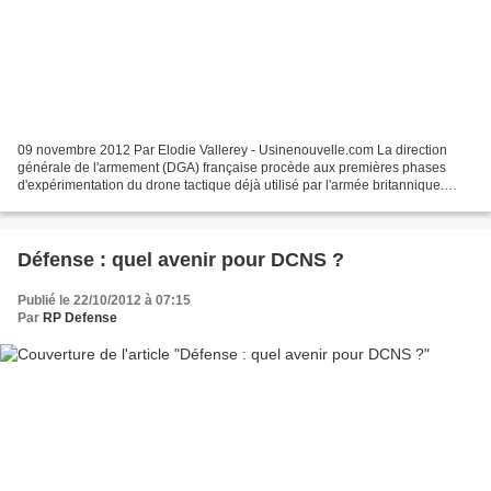
09 novembre 2012 Par Elodie Vallerey - Usinenouvelle.com La direction
générale de l'armement (DGA) française procède aux premières phases
d'expérimentation du drone tactique déjà utilisé par l'armée britannique.
L'accord-cadre entre la France et la Grande-Bretagne...
Défense : quel avenir pour DCNS ?
Publié le 22/10/2012 à 07:15
Par
RP Defense