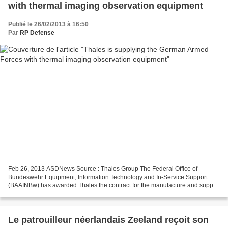
with thermal imaging observation equipment
Publié le 26/02/2013 à 16:50
Par
RP Defense
Feb 26, 2013 ASDNews Source : Thales Group The Federal Office of
Bundeswehr Equipment, Information Technology and In-Service Support
(BAAINBw) has awarded Thales the contract for the manufacture and supply
of ten sets of Sophie XF Type long-range cooled...
Le patrouilleur néerlandais Zeeland reçoit son