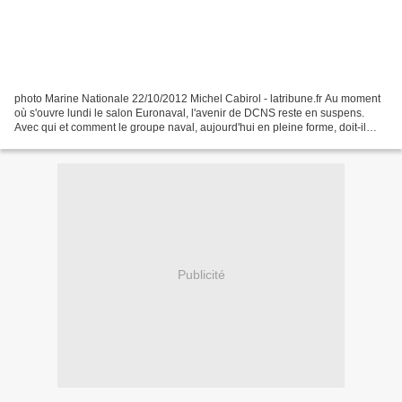
photo Marine Nationale 22/10/2012 Michel Cabirol - latribune.fr Au moment
où s'ouvre lundi le salon Euronaval, l'avenir de DCNS reste en suspens.
Avec qui et comment le groupe naval, aujourd'hui en pleine forme, doit-il
poursuivre son cap ? Et vogue DCNS......
Publicité